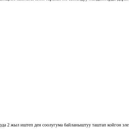
да 2 жыл иштеп ден соолугума байланыштуу таштап койгон элем