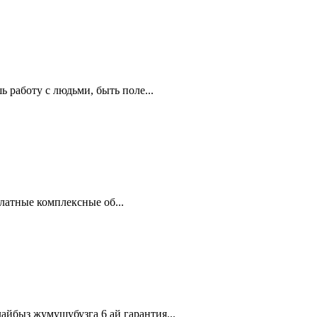
работу с людьми, быть поле...
латные комплексные об...
быз жумушубузга 6 ай гарантия...