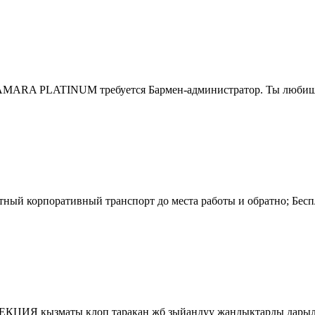
 AMARA PLATINUM требуется Бармен-администратор. Ты любишь 
тный корпоративный транспорт до места работы и обратно; Бесп
ЦИЯ кызматы клоп таракан жб зыйандуу жандыктарды дарылай