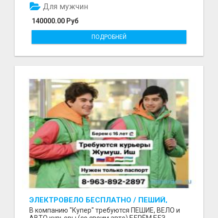
Для мужчин
140000.00 Руб
ПОДРОБНЕЙ
ЭЛЕКТРОВЕЛО БЕСПЛАТНО / ПЕШИЙ,
ВЕЛО, АВТО КУРЬЕРЛЕР / БЕРЕМ БЕЗ
В компанию "Купер" требуются ПЕШИЕ, ВЕЛО и
ДОКУМЕНТОВ / ЛЮБОЙ РАЙОН / С 16 ЛЕТ
АВТО курьеры (со своим авто) БЕРЁМ БЕЗ