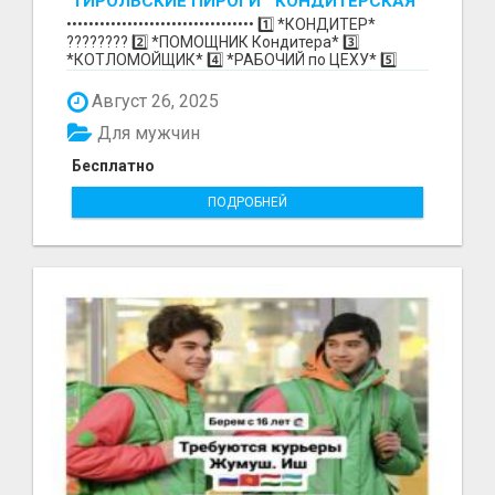
"ТИРОЛЬСКИЕ ПИРОГИ " КОНДИТЕРСКАЯ
ФАБРИКА "КРУГ "
•••••••••••••••••••••••••••••••••• 1️⃣ *КОНДИТЕР*
????‍???? 2️⃣ *ПОМОЩНИК Кондитера* 3️⃣
*КОТЛОМОЙЩИК* 4️⃣ *РАБОЧИЙ по ЦЕХУ* 5️⃣
*СБОРЩИК Ко...
Август 26, 2025
Для мужчин
Бесплатно
ПОДРОБНЕЙ