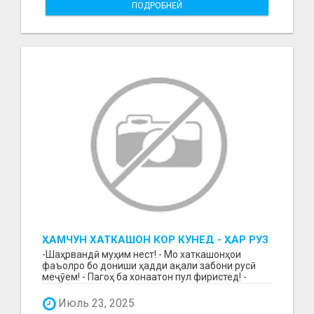
ПОДРОБНЕЙ
ҲАМЧУН ХАТКАШОН КОР КУНЕД - ҲАР РӮЗ
МУЗД ГИРЕД!
-Шаҳрвандӣ муҳим нест! - Мо хаткашонҳои
фаъолро бо дониши ҳадди ақали забони русӣ
меҷӯем! - Пагоҳ ба хонаатон пул фиристед! -
Бақайдгирии зу...
Июль 23, 2025