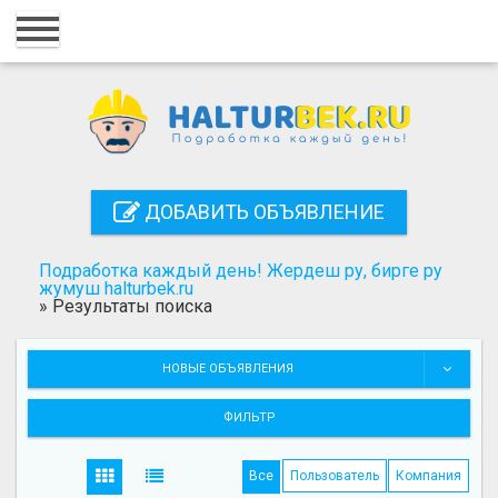
Главная
Вход
Регистрация
Контакты
ДОБАВИТЬ ОБЪЯВЛЕНИЕ
Добавить объявление
Подработка каждый день! Жердеш ру, бирге ру
Поиск
жумуш halturbek.ru
»
Результаты поиска
НОВЫЕ ОБЪЯВЛЕНИЯ
ФИЛЬТР
Все
Пользователь
Компания