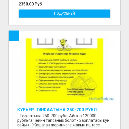
2350.00 Руб
ПОДРОБНЕЙ
КУРЬЕР. ТӨЛӨӨ СААТЫНА 250-700 РУБЛ.
ЖУМУШ ГРАФИГИ СВОБОДНЫЙ. БЕЗ
- Төлөө саатына 250-700 рубл. Айына 120000
ОПЫТА АЛАБЫЗ. ҮЙДҮН ЖАНЫНДА.
рубльга чейин тапсаныз болот - Зарплатасы кун
сайын - Жашаган жеринизге жакын иштесе