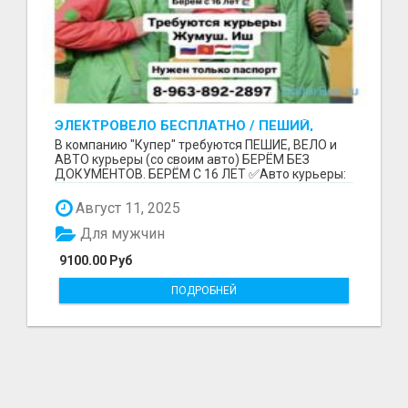
ЭЛЕКТРОВЕЛО БЕСПЛАТНО / ПЕШИЙ,
ВЕЛО, АВТО КУРЬЕРЛЕР / БЕРЕМ БЕЗ
В компанию "Купер" требуются ПЕШИЕ, ВЕЛО и
ДОКУМЕНТОВ / ЛЮБОЙ РАЙОН / С 16 ЛЕТ
АВТО курьеры (со своим авто) БЕРЁМ БЕЗ
ДОКУМЕНТОВ. БЕРЁМ С 16 ЛЕТ ✅Авто курьеры:
до 9100 рублей в...
Август 11, 2025
Для мужчин
9100.00 Руб
ПОДРОБНЕЙ