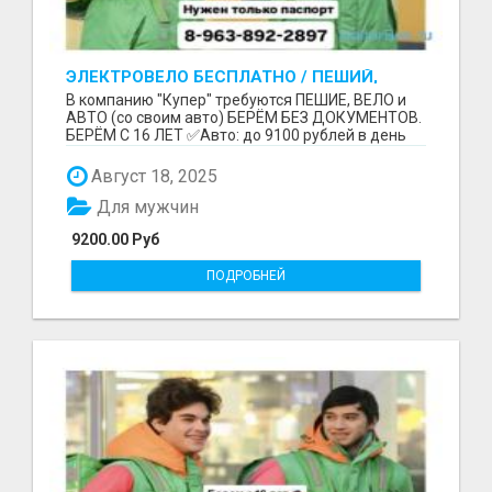
ЭЛЕКТРОВЕЛО БЕСПЛАТНО / ПЕШИЙ,
ВЕЛО, АВТО / БЕРЕМ БЕЗ ДОКУМЕНТОВ /
В компанию "Купер" требуются ПЕШИЕ, ВЕЛО и
ЛЮБОЙ РАЙОН / С 16 ЛЕТ
АВТО (со своим авто) БЕРЁМ БЕЗ ДОКУМЕНТОВ.
БЕРЁМ С 16 ЛЕТ ✅Авто: до 9100 рублей в день
(со своим ...
Август 18, 2025
Для мужчин
9200.00 Руб
ПОДРОБНЕЙ