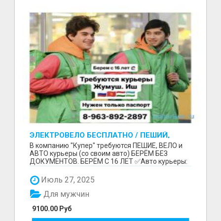
ЭЛЕКТРОВЕЛО БЕСПЛАТНО / ПЕШИЙ,
ВЕЛО, АВТО КУРЬЕРЛЕР / БЕРЕМ БЕЗ
В компанию "Купер" требуются ПЕШИЕ, ВЕЛО и
ДОКУМЕНТОВ / ЛЮБОЙ РАЙОН / С 16 ЛЕТ
АВТО курьеры (со своим авто) БЕРЁМ БЕЗ
ДОКУМЕНТОВ. БЕРЁМ С 16 ЛЕТ ✅Авто курьеры:
до 9100 рублей в...
Июль 27, 2025
Для мужчин
9100.00 Руб