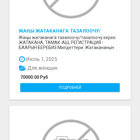
ЖАҢЫ ЖАТАКАНАГА ТАЗАЛООЧУ/
ТАЗАЛООЧУ КЕРЕК
Жаңы жатаканага тазалоочу/тазалоочу керек:
ЖАТАКАНА, ТАМАК-АШ, РЕГИСТРАЦИЯ -
БААРЫН БЕРЕБИЗ Милдеттери: Жатакананын
тазалыгын колдоо; Жатака...
Июль 1, 2025
Для женщин
70000.00 Руб
ПОДРОБНЕЙ