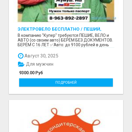
ЭЛЕКТРОВЕЛО БЕСПЛАТНО / ПЕШИЙ,
ВЕЛО, АВТО / БЕРЕМ БЕЗ ДОКУМЕНТОВ /
В компанию "Купер" требуются ПЕШИЕ, ВЕЛО и
ЛЮБОЙ РАЙОН / С 16 ЛЕТ
АВТО (со своим авто) БЕРЁМ БЕЗ ДОКУМЕНТОВ.
БЕРЁМ С 16 ЛЕТ ✅Авто: до 9100 рублей в день
(со своим ...
Август 30, 2025
Для мужчин
9300.00 Руб
ПОДРОБНЕЙ