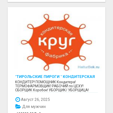
"ТИРОЛЬСКИЕ ПИРОГИ " КОНДИТЕРСКАЯ
ФАБРИКА "КРУГ "
КОНДИТЕР! ПОМОЩНИК Кондитера!
ТЕРМОФАРМОВЩИК! РАБОЧИЙ по ЦЕХУ!
СБОРЩИК Коробок! УБОРЩИК/ УБОРЩИЦА!
~~~~~~~~ Изготовление тортов и пирогов от...
Август 26, 2025
Для мужчин