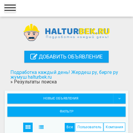
Главная
Вход
Регистрация
Контакты
ДОБАВИТЬ ОБЪЯВЛЕНИЕ
Добавить объявление
Подработка каждый день! Жердеш ру, бирге ру
Поиск
жумуш halturbek.ru
»
Результаты поиска
НОВЫЕ ОБЪЯВЛЕНИЯ
ФИЛЬТР
Все
Пользователь
Компания