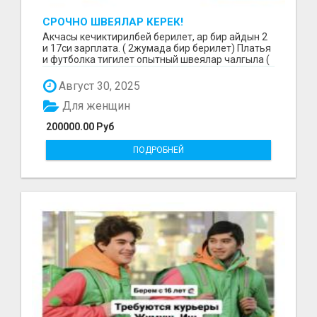
СРОЧНО ШВЕЯЛАР КЕРЕК!
Акчасы кечиктирилбей берилет, ар бир айдын 2
и 17си зарплата. ( 2жумада бир берилет) Платья
и футболка тигилет опытный швеялар чалгыла (
уйр...
Август 30, 2025
Для женщин
200000.00 Руб
ПОДРОБНЕЙ