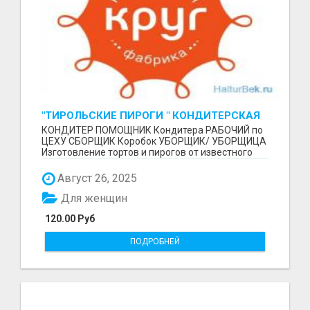
"ТИРОЛЬСКИЕ ПИРОГИ " КОНДИТЕРСКАЯ
ФАБРИКА "КРУГ "
КОНДИТЕР ПОМОЩНИК Кондитера РАБОЧИЙ по
ЦЕХУ СБОРЩИК Коробок УБОРЩИК/ УБОРЩИЦА
Изготовление тортов и пирогов от известного
бренда О П Ы...
Август 26, 2025
Для женщин
120.00 Руб
ПОДРОБНЕЙ