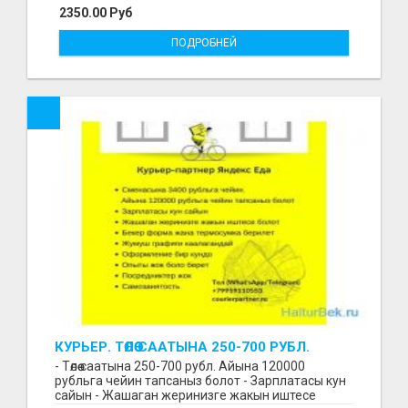
2350.00 Руб
ПОДРОБНЕЙ
КУРЬЕР. ТӨЛӨӨ СААТЫНА 250-700 РУБЛ.
ЖУМУШ ГРАФИГИ СВОБОДНЫЙ. БЕЗ
- Төлөө саатына 250-700 рубл. Айына 120000
ОПЫТА АЛАБЫЗ. ҮЙДҮН ЖАНЫНДА.
рубльга чейин тапсаныз болот - Зарплатасы кун
сайын - Жашаган жеринизге жакын иштесе