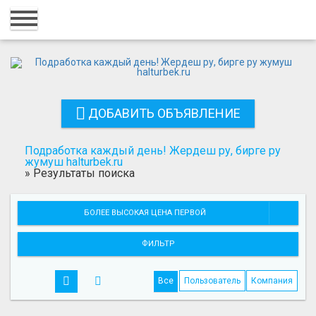
Главная
Вход
Регистрация
ДОБАВИТЬ ОБЪЯВЛЕНИЕ
Контакты
Добавить объявление
Подработка каждый день! Жердеш ру, бирге ру
жумуш halturbek.ru
»
Результаты поиска
Поиск
БОЛЕЕ ВЫСОКАЯ ЦЕНА ПЕРВОЙ
ФИЛЬТР
Все
Пользователь
Компания