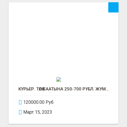
КУРЬЕР. ТӨЛӨӨ СААТЫНА 250-700 РУБЛ. ЖУМУШ ГРАФИГИ СВОБОДНЫЙ. БЕЗ ОПЫТА АЛАБЫЗ. ҮЙДҮН ЖАНЫНДА.
120000.00 Руб
Март 15, 2023