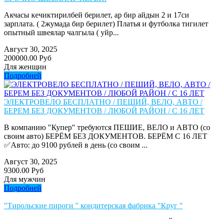
Акчасы кечиктирилбей берилет, ар бир айдын 2 и 17си
зарплата. ( 2жумада бир берилет) Платья и футболка тигилет
опытный швеялар чалгыла ( уйр...
Август 30, 2025
200000.00 Руб
Для женщин
Подробней
ЭЛЕКТРОВЕЛО БЕСПЛАТНО / ПЕШИЙ, ВЕЛО, АВТО /
БЕРЕМ БЕЗ ДОКУМЕНТОВ / ЛЮБОЙ РАЙОН / С 16 ЛЕТ
В компанию "Купер" требуются ПЕШИЕ, ВЕЛО и АВТО (со
своим авто) БЕРЁМ БЕЗ ДОКУМЕНТОВ. БЕРЁМ С 16 ЛЕТ
✅Авто: до 9100 рублей в день (со своим ...
Август 30, 2025
9300.00 Руб
Для мужчин
Подробней
"Тирольские пироги " кондитерская фабрика "Круг "