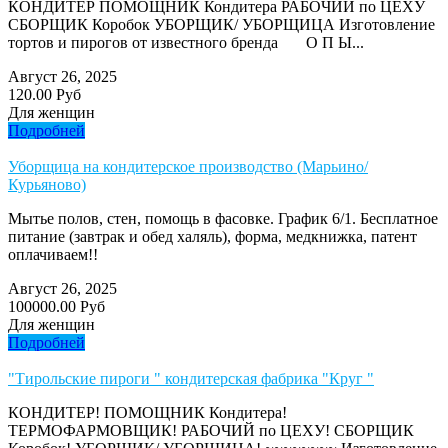
КОНДИТЕР ПОМОЩНИК Кондитера РАБОЧИЙ по ЦЕХУ
СБОРЩИК Коробок УБОРЩИК/ УБОРЩИЦА Изготовление
тортов и пирогов от известного бренда О П Ы...
Август 26, 2025
120.00 Руб
Для женщин
Подробней
Уборщица на кондитерское производство (Марьино/
Курьяново)
Мытье полов, стен, помощь в фасовке. График 6/1. Бесплатное
питание (завтрак и обед халяль), форма, медкнижка, патент
оплачиваем!!
Август 26, 2025
100000.00 Руб
Для женщин
Подробней
"Тирольские пироги " кондитерская фабрика "Круг "
КОНДИТЕР! ПОМОЩНИК Кондитера!
ТЕРМОФАРМОВЩИК! РАБОЧИЙ по ЦЕХУ! СБОРЩИК