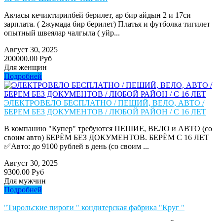
Акчасы кечиктирилбей берилет, ар бир айдын 2 и 17си
зарплата. ( 2жумада бир берилет) Платья и футболка тигилет
опытный швеялар чалгыла ( уйр...
Август 30, 2025
200000.00 Руб
Для женщин
Подробней
ЭЛЕКТРОВЕЛО БЕСПЛАТНО / ПЕШИЙ, ВЕЛО, АВТО /
БЕРЕМ БЕЗ ДОКУМЕНТОВ / ЛЮБОЙ РАЙОН / С 16 ЛЕТ
В компанию "Купер" требуются ПЕШИЕ, ВЕЛО и АВТО (со
своим авто) БЕРЁМ БЕЗ ДОКУМЕНТОВ. БЕРЁМ С 16 ЛЕТ
✅Авто: до 9100 рублей в день (со своим ...
Август 30, 2025
9300.00 Руб
Для мужчин
Подробней
"Тирольские пироги " кондитерская фабрика "Круг "