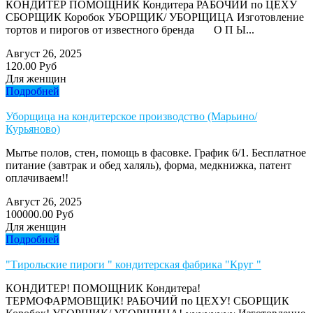
КОНДИТЕР ПОМОЩНИК Кондитера РАБОЧИЙ по ЦЕХУ
СБОРЩИК Коробок УБОРЩИК/ УБОРЩИЦА Изготовление
тортов и пирогов от известного бренда О П Ы...
Август 26, 2025
120.00 Руб
Для женщин
Подробней
Уборщица на кондитерское производство (Марьино/
Курьяново)
Мытье полов, стен, помощь в фасовке. График 6/1. Бесплатное
питание (завтрак и обед халяль), форма, медкнижка, патент
оплачиваем!!
Август 26, 2025
100000.00 Руб
Для женщин
Подробней
"Тирольские пироги " кондитерская фабрика "Круг "
КОНДИТЕР! ПОМОЩНИК Кондитера!
ТЕРМОФАРМОВЩИК! РАБОЧИЙ по ЦЕХУ! СБОРЩИК