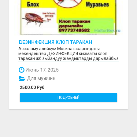
ДЕЗИНФЕКЦИЯ КЛОП ТАРАКАН
ДАРЫЛАЙБЫЗ
Ассаламу алейкум Москва шаарындагы
мекендештер ДЕЗИНФЕКЦИЯ кызматы клоп
таракан жб зыйандуу жандыктарды дарылайбыз
жумушубузга 6 ай гарантия...
Июнь 17, 2025
Для мужчин
2500.00 Руб
ПОДРОБНЕЙ