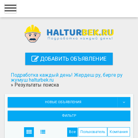
Главная
Вход
Регистрация
Контакты
ДОБАВИТЬ ОБЪЯВЛЕНИЕ
Добавить объявление
Подработка каждый день! Жердеш ру, бирге ру
Поиск
жумуш halturbek.ru
»
Результаты поиска
НОВЫЕ ОБЪЯВЛЕНИЯ
ФИЛЬТР
Все
Пользователь
Компания