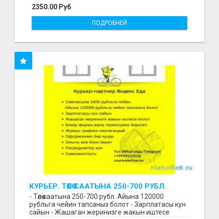
2350.00 Руб
ПОДРОБНЕЙ
КУРЬЕР. ТӨЛӨӨ СААТЫНА 250-700 РУБЛ.
ЖУМУШ ГРАФИГИ СВОБОДНЫЙ. БЕЗ
- Төлөө саатына 250-700 рубл. Айына 120000
ОПЫТА АЛАБЫЗ. ҮЙДҮН ЖАНЫНДА.
рубльга чейин тапсаныз болот - Зарплатасы кун
сайын - Жашаган жеринизге жакын иштесе