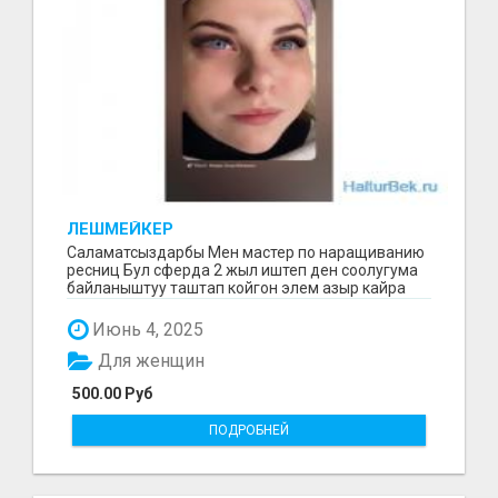
ЛЕШМЕЙКЕР
Саламатсыздарбы Мен мастер по наращиванию
ресниц Бул сферда 2 жыл иштеп ден соолугума
байланыштуу таштап койгон элем азыр кайра
баштадым маг...
Июнь 4, 2025
Для женщин
500.00 Руб
ПОДРОБНЕЙ