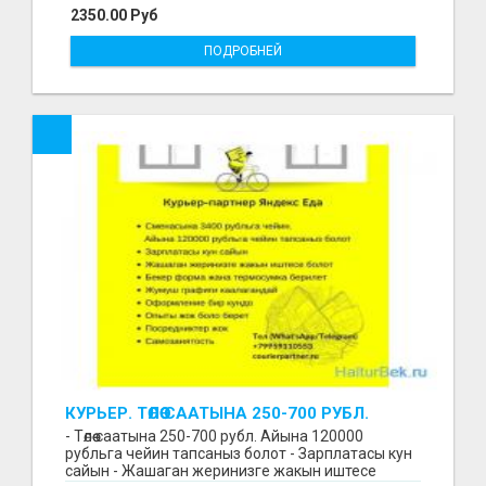
2350.00 Руб
ПОДРОБНЕЙ
КУРЬЕР. ТӨЛӨӨ СААТЫНА 250-700 РУБЛ.
ЖУМУШ ГРАФИГИ СВОБОДНЫЙ. БЕЗ
- Төлөө саатына 250-700 рубл. Айына 120000
ОПЫТА АЛАБЫЗ. ҮЙДҮН ЖАНЫНДА.
рубльга чейин тапсаныз болот - Зарплатасы кун
сайын - Жашаган жеринизге жакын иштесе