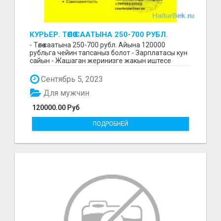
КУРЬЕР. ТӨЛӨӨ СААТЫНА 250-700 РУБЛ.
ЖУМУШ ГРАФИГИ СВОБОДНЫЙ. БЕЗ
- Төлөө саатына 250-700 рубл. Айына 120000
ОПЫТА АЛАБЫЗ. ҮЙДҮН ЖАНЫНДА.
рубльга чейин тапсаныз болот - Зарплатасы кун
сайын - Жашаган жеринизге жакын иштесе
болот - Беке...
Сентябрь 5, 2023
Для мужчин
120000.00 Руб
ПОДРОБНЕЙ