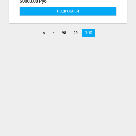
50000.00 Руб
ПОДРОБНЕЙ
«
100
<
98
99