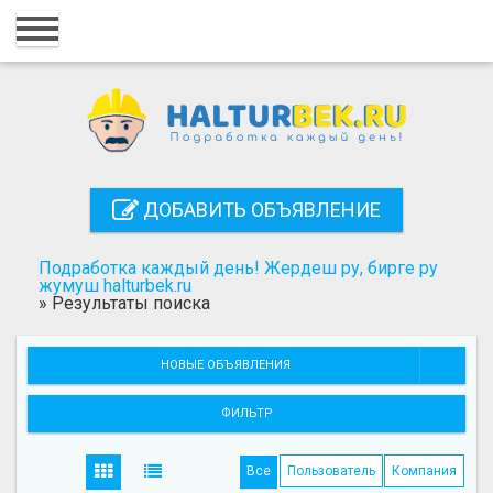
Главная
Вход
Регистрация
Контакты
ДОБАВИТЬ ОБЪЯВЛЕНИЕ
Добавить объявление
Подработка каждый день! Жердеш ру, бирге ру
Поиск
жумуш halturbek.ru
»
Результаты поиска
НОВЫЕ ОБЪЯВЛЕНИЯ
ФИЛЬТР
Все
Пользователь
Компания