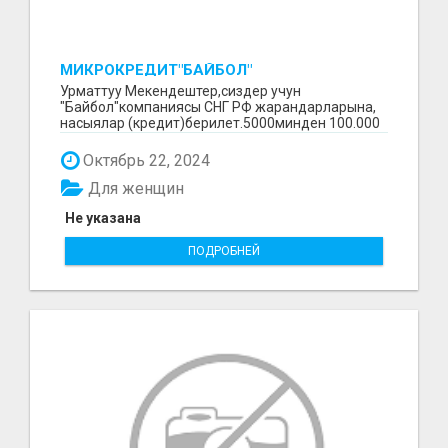
МИКРОКРЕДИТ"БАЙБОЛ"
Урматтуу Мекендештер,сиздер учун
"Байбол"компаниясы СНГ РФ жарандарларына,
насыялар (кредит)берилет.5000минден 100.000
минге чейин.Сурап бил...
Октябрь 22, 2024
Для женщин
Не указана
ПОДРОБНЕЙ