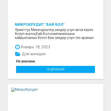
МИКРОКРЕДИТ "БАЙ БОЛ"
Урматтуу Мекендештер,сиздер учун акча керек
болуп жатса,Бай-Бол компаниясына
кайрылсаныз болот.Биз сиздер учун тез аранын
ичинде 15000минден...
Январь 18, 2023
Для женщин
Не указана
ПОДРОБНЕЙ