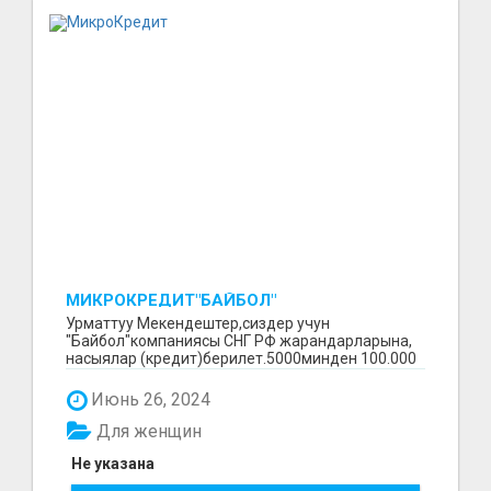
МИКРОКРЕДИТ"БАЙБОЛ"
Урматтуу Мекендештер,сиздер учун
"Байбол"компаниясы СНГ РФ жарандарларына,
насыялар (кредит)берилет.5000минден 100.000
минге чейин.Сурап бил...
Июнь 26, 2024
Для женщин
Не указана