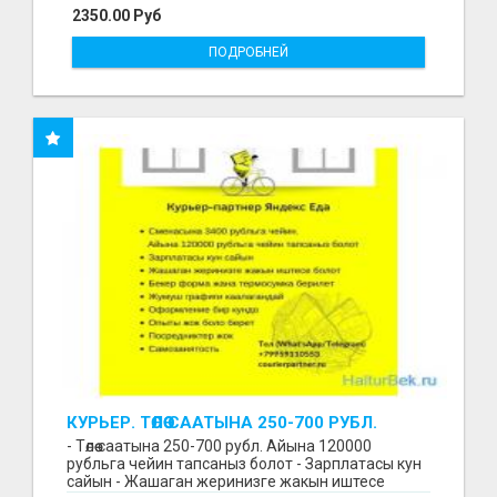
2350.00 Руб
ПОДРОБНЕЙ
КУРЬЕР. ТӨЛӨӨ СААТЫНА 250-700 РУБЛ.
ЖУМУШ ГРАФИГИ СВОБОДНЫЙ. БЕЗ
- Төлөө саатына 250-700 рубл. Айына 120000
ОПЫТА АЛАБЫЗ. ҮЙДҮН ЖАНЫНДА.
рубльга чейин тапсаныз болот - Зарплатасы кун
сайын - Жашаган жеринизге жакын иштесе