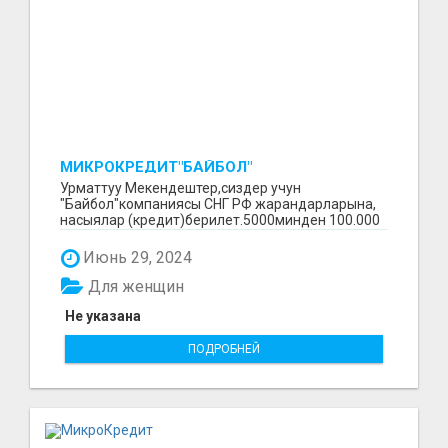
МИКРОКРЕДИТ"БАЙБОЛ"
Урматтуу Мекендештер,сиздер учун
"Байбол"компаниясы СНГ РФ жарандарларына,
насыялар (кредит)берилет.5000минден 100.000
минге чейин.Сурап бил...
Июнь 29, 2024
Для женщин
Не указана
ПОДРОБНЕЙ