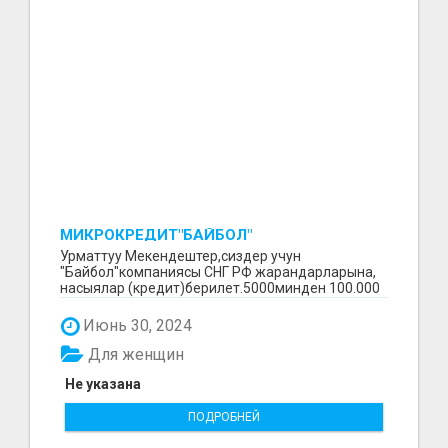
МИКРОКРЕДИТ"БАЙБОЛ"
Урматтуу Мекендештер,сиздер учун
"Байбол"компаниясы СНГ РФ жарандарларына,
насыялар (кредит)берилет.5000минден 100.000
минге чейин.Сурап бил...
Июнь 30, 2024
Для женщин
Не указана
ПОДРОБНЕЙ