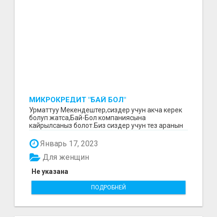
МИКРОКРЕДИТ "БАЙ БОЛ"
Урматтуу Мекендештер,сиздер учун акча керек
болуп жатса,Бай-Бол компаниясына
кайрылсаныз болот.Биз сиздер учун тез аранын
ичинде 15000минден...
Январь 17, 2023
Для женщин
Не указана
ПОДРОБНЕЙ