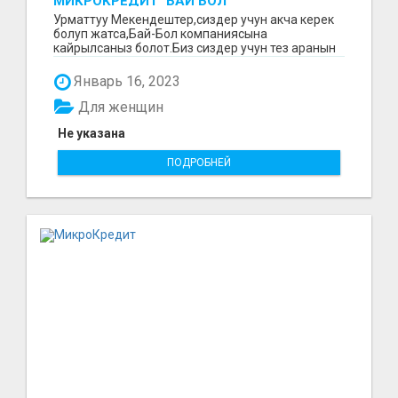
МИКРОКРЕДИТ "БАЙ БОЛ"
Урматтуу Мекендештер,сиздер учун акча керек
болуп жатса,Бай-Бол компаниясына
кайрылсаныз болот.Биз сиздер учун тез аранын
ичинде 15000минден...
Январь 16, 2023
Для женщин
Не указана
ПОДРОБНЕЙ