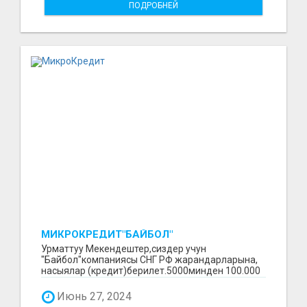
ПОДРОБНЕЙ
МИКРОКРЕДИТ"БАЙБОЛ"
Урматтуу Мекендештер,сиздер учун
"Байбол"компаниясы СНГ РФ жарандарларына,
насыялар (кредит)берилет.5000минден 100.000
минге чейин.Сурап бил...
Июнь 27, 2024