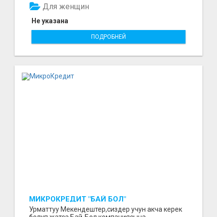
Для женщин
Не указана
ПОДРОБНЕЙ
МИКРОКРЕДИТ "БАЙ БОЛ"
Урматтуу Мекендештер,сиздер учун акча керек
болуп жатса,Бай-Бол компаниясына