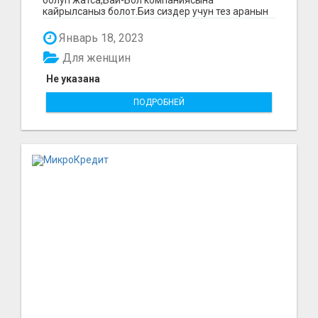
кайрылсаныз болот.Биз сиздер учун тез аранын
ичинде 15000минден...
Январь 18, 2023
Для женщин
Не указана
ПОДРОБНЕЙ