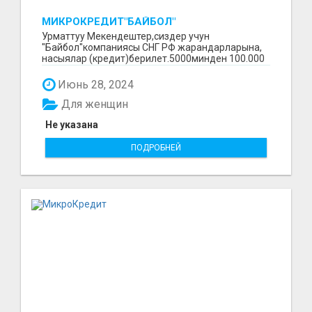
МИКРОКРЕДИТ"БАЙБОЛ"
Урматтуу Мекендештер,сиздер учун
"Байбол"компаниясы СНГ РФ жарандарларына,
насыялар (кредит)берилет.5000минден 100.000
минге чейин.Сурап бил...
Июнь 28, 2024
Для женщин
Не указана
ПОДРОБНЕЙ