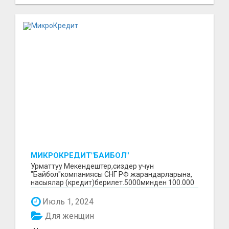
МИКРОКРЕДИТ"БАЙБОЛ"
Урматтуу Мекендештер,сиздер учун
"Байбол"компаниясы СНГ РФ жарандарларына,
насыялар (кредит)берилет.5000минден 100.000
минге чейин.Сурап бил...
Июль 1, 2024
Для женщин