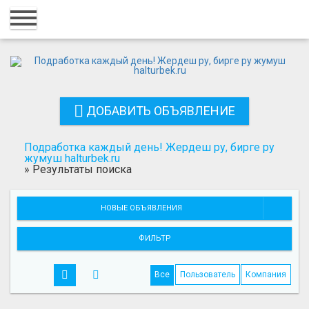
Главная
Вход
Регистрация
ДОБАВИТЬ ОБЪЯВЛЕНИЕ
Контакты
Добавить объявление
Подработка каждый день! Жердеш ру, бирге ру
жумуш halturbek.ru
»
Результаты поиска
Поиск
НОВЫЕ ОБЪЯВЛЕНИЯ
ФИЛЬТР
Все
Пользователь
Компания