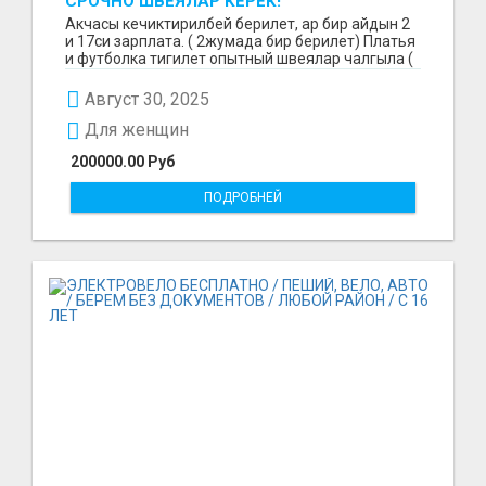
СРОЧНО ШВЕЯЛАР КЕРЕК!
Акчасы кечиктирилбей берилет, ар бир айдын 2
и 17си зарплата. ( 2жумада бир берилет) Платья
и футболка тигилет опытный швеялар чалгыла (
уйр...
Август 30, 2025
Для женщин
200000.00 Руб
ПОДРОБНЕЙ