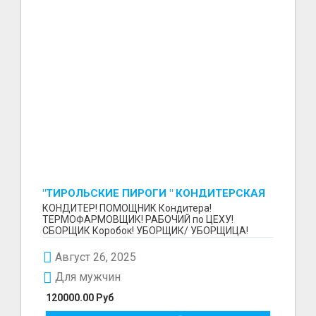
"ТИРОЛЬСКИЕ ПИРОГИ " КОНДИТЕРСКАЯ
ФАБРИКА "КРУГ "
КОНДИТЕР! ПОМОЩНИК Кондитера!
ТЕРМОФАРМОВЩИК! РАБОЧИЙ по ЦЕХУ!
СБОРЩИК Коробок! УБОРЩИК/ УБОРЩИЦА!
~~~~~~~~ Изготовление тортов и пирогов от...
Август 26, 2025
Для мужчин
120000.00 Руб