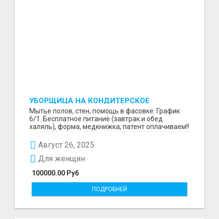
УБОРЩИЦА НА КОНДИТЕРСКОЕ
ПРОИЗВОДСТВО (МАРЬИНО/КУРЬЯНОВО)
Мытье полов, стен, помощь в фасовке. График
6/1. Бесплатное питание (завтрак и обед
халяль), форма, медкнижка, патент оплачиваем!!
Август 26, 2025
Для женщин
100000.00 Руб
ПОДРОБНЕЙ