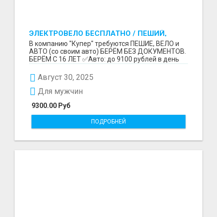
ЭЛЕКТРОВЕЛО БЕСПЛАТНО / ПЕШИЙ,
ВЕЛО, АВТО / БЕРЕМ БЕЗ ДОКУМЕНТОВ /
В компанию "Купер" требуются ПЕШИЕ, ВЕЛО и
ЛЮБОЙ РАЙОН / С 16 ЛЕТ
АВТО (со своим авто) БЕРЁМ БЕЗ ДОКУМЕНТОВ.
БЕРЁМ С 16 ЛЕТ ✅Авто: до 9100 рублей в день
(со своим ...
Август 30, 2025
Для мужчин
9300.00 Руб
ПОДРОБНЕЙ