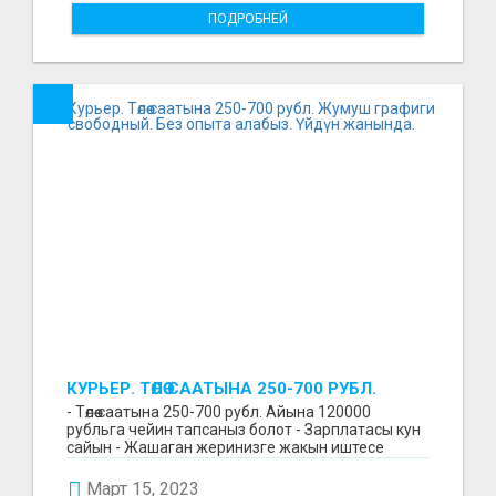
ПОДРОБНЕЙ
КУРЬЕР. ТӨЛӨӨ СААТЫНА 250-700 РУБЛ.
ЖУМУШ ГРАФИГИ СВОБОДНЫЙ. БЕЗ
- Төлөө саатына 250-700 рубл. Айына 120000
ОПЫТА АЛАБЫЗ. ҮЙДҮН ЖАНЫНДА.
рубльга чейин тапсаныз болот - Зарплатасы кун
сайын - Жашаган жеринизге жакын иштесе
болот - Беке...
Март 15, 2023