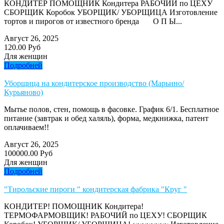
КОНДИТЕР ПОМОЩНИК Кондитера РАБОЧИЙ по ЦЕХУ
СБОРЩИК Коробок УБОРЩИК/ УБОРЩИЦА Изготовление
тортов и пирогов от известного бренда О П Ы...
Август 26, 2025
120.00 Руб
Для женщин
Подробней
Уборщица на кондитерское производство (Марьино/
Курьяново)
Мытье полов, стен, помощь в фасовке. График 6/1. Бесплатное
питание (завтрак и обед халяль), форма, медкнижка, патент
оплачиваем!!
Август 26, 2025
100000.00 Руб
Для женщин
Подробней
"Тирольские пироги " кондитерская фабрика "Круг "
КОНДИТЕР! ПОМОЩНИК Кондитера!
ТЕРМОФАРМОВЩИК! РАБОЧИЙ по ЦЕХУ! СБОРЩИК