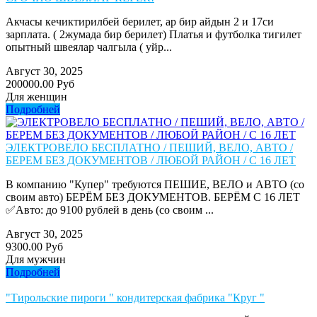
Акчасы кечиктирилбей берилет, ар бир айдын 2 и 17си
зарплата. ( 2жумада бир берилет) Платья и футболка тигилет
опытный швеялар чалгыла ( уйр...
Август 30, 2025
200000.00 Руб
Для женщин
Подробней
ЭЛЕКТРОВЕЛО БЕСПЛАТНО / ПЕШИЙ, ВЕЛО, АВТО /
БЕРЕМ БЕЗ ДОКУМЕНТОВ / ЛЮБОЙ РАЙОН / С 16 ЛЕТ
В компанию "Купер" требуются ПЕШИЕ, ВЕЛО и АВТО (со
своим авто) БЕРЁМ БЕЗ ДОКУМЕНТОВ. БЕРЁМ С 16 ЛЕТ
✅Авто: до 9100 рублей в день (со своим ...
Август 30, 2025
9300.00 Руб
Для мужчин
Подробней
"Тирольские пироги " кондитерская фабрика "Круг "