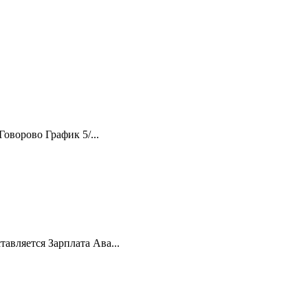
оворово График 5/...
авляется Зарплата Ава...