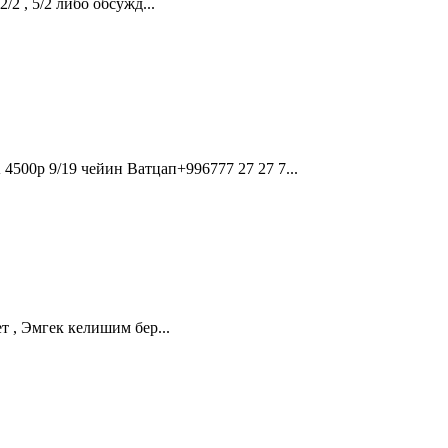
2 , 5/2 либо обсужд...
 9/19 чейин Ватцап+996777 27 27 7...
 , Эмгек келишим бер...