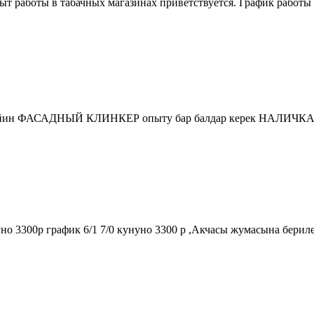
 работы в табачных магазинах приветствуется. График работы 2/
 ФАСАДНЫЙ КЛИНКЕР опыту бар балдар керек НАЛИЧКА 4500р
о 3300р график 6/1 7/0 кунуно 3300 р ,Акчасы жумасына берилет