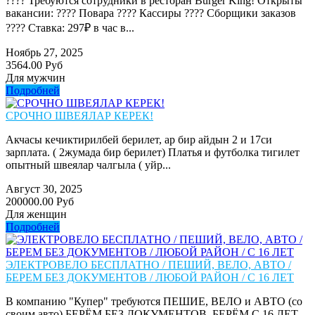
???? Требуются сотрудники в ресторан Burger King! Открыты
вакансии: ???? Повара ???? Кассиры ???? Сборщики заказов
???? Ставка: 297₽ в час в...
Ноябрь 27, 2025
3564.00 Руб
Для мужчин
Подробней
СРОЧНО ШВЕЯЛАР КЕРЕК!
Акчасы кечиктирилбей берилет, ар бир айдын 2 и 17си
зарплата. ( 2жумада бир берилет) Платья и футболка тигилет
опытный швеялар чалгыла ( уйр...
Август 30, 2025
200000.00 Руб
Для женщин
Подробней
ЭЛЕКТРОВЕЛО БЕСПЛАТНО / ПЕШИЙ, ВЕЛО, АВТО /
БЕРЕМ БЕЗ ДОКУМЕНТОВ / ЛЮБОЙ РАЙОН / С 16 ЛЕТ
В компанию "Купер" требуются ПЕШИЕ, ВЕЛО и АВТО (со
своим авто) БЕРЁМ БЕЗ ДОКУМЕНТОВ. БЕРЁМ С 16 ЛЕТ