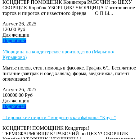
КОНДИТЕР ПОМОЩНИК Кондитера РАБОЧИЙ по ЦЕХУ
СБОРЩИК Коробок УБОРЩИК/ УБОРЩИЦА Изготовление
тортов и пирогов от известного бренда О П Ы...
Август 26, 2025
120.00 Руб
Для женщин
Подробней
Уборщица на кондитерское производство (Марьино/
Курьяново)
Мытье полов, стен, помощь в фасовке. График 6/1. Бесплатное
питание (завтрак и обед халяль), форма, медкнижка, патент
оплачиваем!!
Август 26, 2025
100000.00 Руб
Для женщин
Подробней
"Тирольские пироги " кондитерская фабрика "Круг "
КОНДИТЕР! ПОМОЩНИК Кондитера!
ТЕРМОФАРМОВЩИК! РАБОЧИЙ по ЦЕХУ! СБОРЩИК