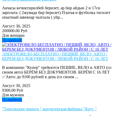
Акчасы кечиктирилбей берилет, ар бир айдын 2 и 17си
зарплата. ( 2жумада бир берилет) Платья и футболка тигилет
опытный швеялар чалгыла ( уйр...
Август 30, 2025
200000.00 Руб
Для женщин
Подробней
ЭЛЕКТРОВЕЛО БЕСПЛАТНО / ПЕШИЙ, ВЕЛО, АВТО /
БЕРЕМ БЕЗ ДОКУМЕНТОВ / ЛЮБОЙ РАЙОН / С 16 ЛЕТ
В компанию "Купер" требуются ПЕШИЕ, ВЕЛО и АВТО (со
своим авто) БЕРЁМ БЕЗ ДОКУМЕНТОВ. БЕРЁМ С 16 ЛЕТ
✅Авто: до 9100 рублей в день (со своим ...
Август 30, 2025
9300.00 Руб
Для мужчин
Подробней
"Тирольские пироги " кондитерская фабрика "Круг "