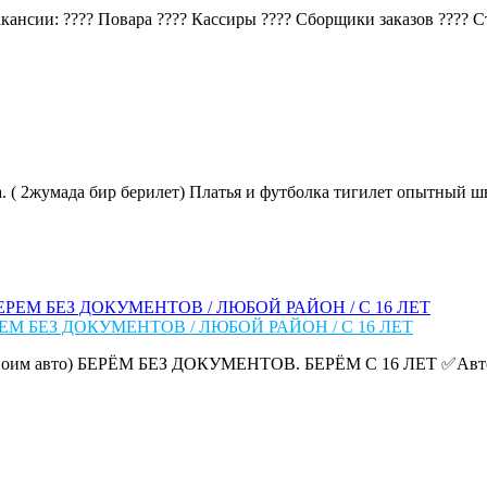
ансии: ???? Повара ???? Кассиры ???? Сборщики заказов ???? Ста
. ( 2жумада бир берилет) Платья и футболка тигилет опытный шве
ЕМ БЕЗ ДОКУМЕНТОВ / ЛЮБОЙ РАЙОН / С 16 ЛЕТ
им авто) БЕРЁМ БЕЗ ДОКУМЕНТОВ. БЕРЁМ С 16 ЛЕТ ✅Авто: до 