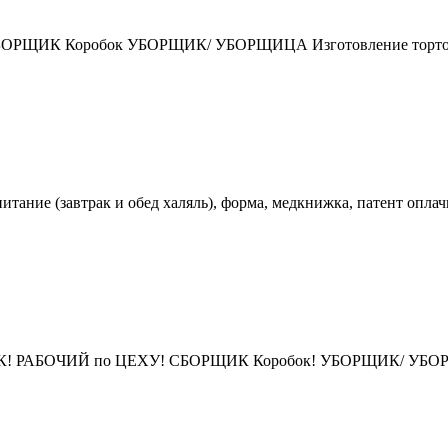
ИК Коробок УБОРЩИК/ УБОРЩИЦА Изготовление тортов и 
итание (завтрак и обед халяль), форма, медкнижка, патент оплач
ОЧИЙ по ЦЕХУ! СБОРЩИК Коробок! УБОРЩИК/ УБОРЩИЦА! 