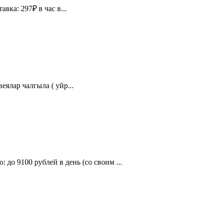
вка: 297₽ в час в...
ялар чалгыла ( уйр...
9100 рублей в день (со своим ...