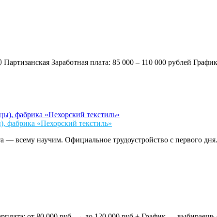
ская Заработная плата: 85 000 – 110 000 рублей График: 6/1
, фабрика «Пехорский текстиль»
а — всему научим. Официальное трудоустройство с первого дня.
 80 000 руб. → до 120 000 руб.+ График — выбираешь сам! (2/