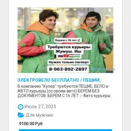
ЭЛЕКТРОВЕЛО БЕСПЛАТНО / ПЕШИЙ,
ВЕЛО, АВТО КУРЬЕРЛЕР / БЕРЕМ БЕЗ
В компанию "Купер" требуются ПЕШИЕ, ВЕЛО и
ДОКУМЕНТОВ / ЛЮБОЙ РАЙОН / С 16 ЛЕТ
АВТО курьеры (со своим авто) БЕРЁМ БЕЗ
ДОКУМЕНТОВ. БЕРЁМ С 16 ЛЕТ ✅Авто курьеры:
до 9100 рублей в...
Июль 27, 2025
Для мужчин
9100.00 Руб