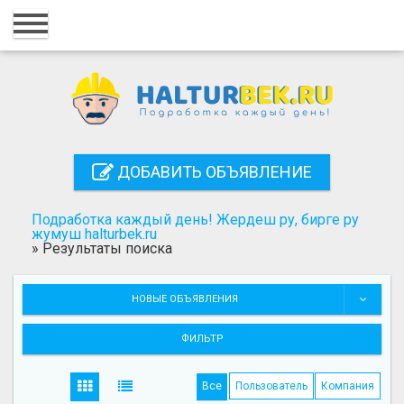
Главная
Вход
Регистрация
Контакты
ДОБАВИТЬ ОБЪЯВЛЕНИЕ
Добавить объявление
Подработка каждый день! Жердеш ру, бирге ру
Поиск
жумуш halturbek.ru
»
Результаты поиска
НОВЫЕ ОБЪЯВЛЕНИЯ
ФИЛЬТР
Все
Пользователь
Компания