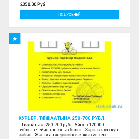
2350.00 Руб
ПОДРОБНЕЙ
КУРЬЕР. ТӨЛӨӨ СААТЫНА 250-700 РУБЛ.
ЖУМУШ ГРАФИГИ СВОБОДНЫЙ. БЕЗ
- Төлөө саатына 250-700 рубл. Айына 120000
ОПЫТА АЛАБЫЗ. ҮЙДҮН ЖАНЫНДА.
рубльга чейин тапсаныз болот - Зарплатасы кун
сайын - Жашаган жеринизге жакын иштесе