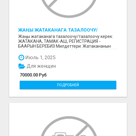
ЖАҢЫ ЖАТАКАНАГА ТАЗАЛООЧУ/
ТАЗАЛООЧУ КЕРЕК
Жаңы жатаканага тазалоочу/тазалоочу керек:
ЖАТАКАНА, ТАМАК-АШ, РЕГИСТРАЦИЯ -
БААРЫН БЕРЕБИЗ Милдеттери: Жатакананын
тазалыгын колдоо; Жатака...
Июль 1, 2025
Для женщин
70000.00 Руб
ПОДРОБНЕЙ