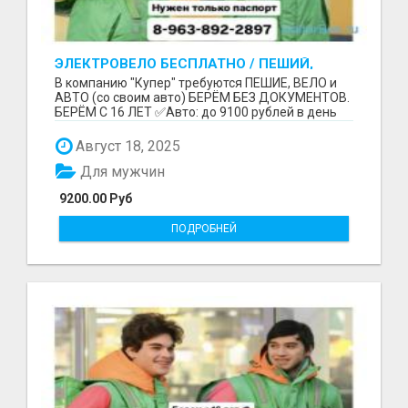
ЭЛЕКТРОВЕЛО БЕСПЛАТНО / ПЕШИЙ,
ВЕЛО, АВТО / БЕРЕМ БЕЗ ДОКУМЕНТОВ /
В компанию "Купер" требуются ПЕШИЕ, ВЕЛО и
ЛЮБОЙ РАЙОН / С 16 ЛЕТ
АВТО (со своим авто) БЕРЁМ БЕЗ ДОКУМЕНТОВ.
БЕРЁМ С 16 ЛЕТ ✅Авто: до 9100 рублей в день
(со своим ...
Август 18, 2025
Для мужчин
9200.00 Руб
ПОДРОБНЕЙ