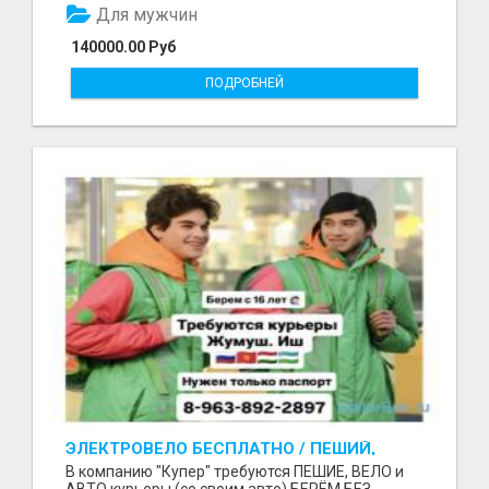
Для мужчин
140000.00 Руб
ПОДРОБНЕЙ
ЭЛЕКТРОВЕЛО БЕСПЛАТНО / ПЕШИЙ,
ВЕЛО, АВТО КУРЬЕРЛЕР / БЕРЕМ БЕЗ
В компанию "Купер" требуются ПЕШИЕ, ВЕЛО и
ДОКУМЕНТОВ / ЛЮБОЙ РАЙОН / С 16 ЛЕТ
АВТО курьеры (со своим авто) БЕРЁМ БЕЗ