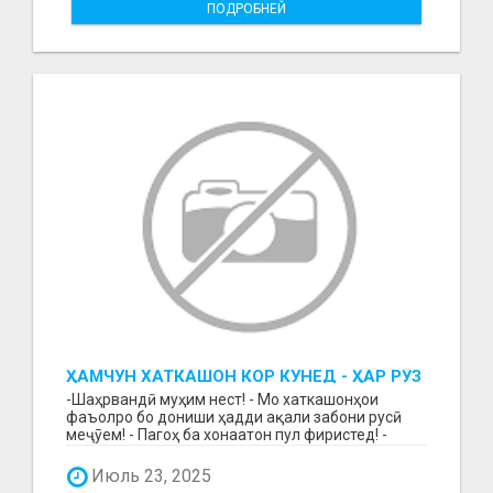
ПОДРОБНЕЙ
ҲАМЧУН ХАТКАШОН КОР КУНЕД - ҲАР РӮЗ
МУЗД ГИРЕД!
-Шаҳрвандӣ муҳим нест! - Мо хаткашонҳои
фаъолро бо дониши ҳадди ақали забони русӣ
меҷӯем! - Пагоҳ ба хонаатон пул фиристед! -
Бақайдгирии зу...
Июль 23, 2025