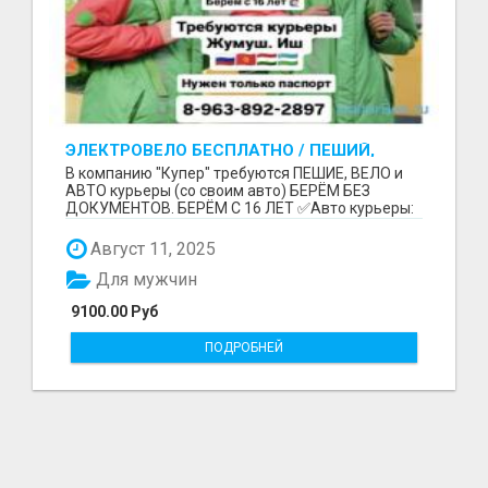
ЭЛЕКТРОВЕЛО БЕСПЛАТНО / ПЕШИЙ,
ВЕЛО, АВТО КУРЬЕРЛЕР / БЕРЕМ БЕЗ
В компанию "Купер" требуются ПЕШИЕ, ВЕЛО и
ДОКУМЕНТОВ / ЛЮБОЙ РАЙОН / С 16 ЛЕТ
АВТО курьеры (со своим авто) БЕРЁМ БЕЗ
ДОКУМЕНТОВ. БЕРЁМ С 16 ЛЕТ ✅Авто курьеры:
до 9100 рублей в...
Август 11, 2025
Для мужчин
9100.00 Руб
ПОДРОБНЕЙ