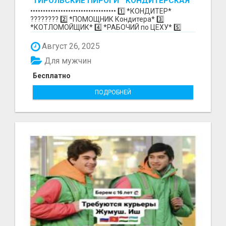
"ТИРОЛЬСКИЕ ПИРОГИ " КОНДИТЕРСКАЯ
ФАБРИКА "КРУГ "
•••••••••••••••••••••••••••••••••• 1️⃣ *КОНДИТЕР*
????‍???? 2️⃣ *ПОМОЩНИК Кондитера* 3️⃣
*КОТЛОМОЙЩИК* 4️⃣ *РАБОЧИЙ по ЦЕХУ* 5️⃣
*СБОРЩИК Ко...
Август 26, 2025
Для мужчин
Бесплатно
ПОДРОБНЕЙ