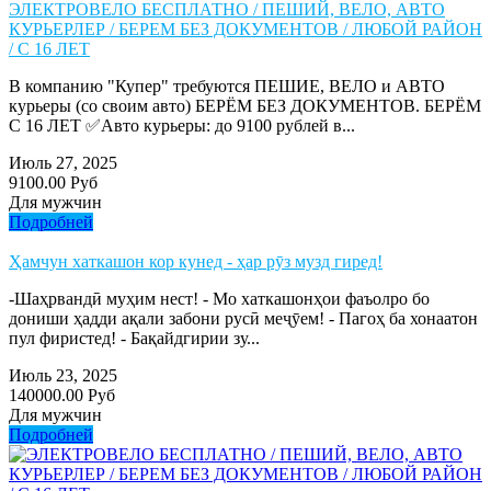
ЭЛЕКТРОВЕЛО БЕСПЛАТНО / ПЕШИЙ, ВЕЛО, АВТО
КУРЬЕРЛЕР / БЕРЕМ БЕЗ ДОКУМЕНТОВ / ЛЮБОЙ РАЙОН
/ С 16 ЛЕТ
В компанию "Купер" требуются ПЕШИЕ, ВЕЛО и АВТО
курьеры (со своим авто) БЕРЁМ БЕЗ ДОКУМЕНТОВ. БЕРЁМ
С 16 ЛЕТ ✅Авто курьеры: до 9100 рублей в...
Июль 27, 2025
9100.00 Руб
Для мужчин
Подробней
Ҳамчун хаткашон кор кунед - ҳар рӯз музд гиред!
-Шаҳрвандӣ муҳим нест! - Мо хаткашонҳои фаъолро бо
дониши ҳадди ақали забони русӣ меҷӯем! - Пагоҳ ба хонаатон
пул фиристед! - Бақайдгирии зу...
Июль 23, 2025
140000.00 Руб
Для мужчин
Подробней