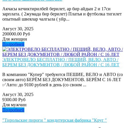
Акчасы кечиктирилбей берилет, ар бир айдын 2 и 17си
зарплата. ( 2жумада бир берилет) Платья и футболка тигилет
опытный швеялар чалгыла ( уйр...
Август 30, 2025
200000.00 Руб
Для женщин
Подробней
ЭЛЕКТРОВЕЛО БЕСПЛАТНО / ПЕШИЙ, ВЕЛО, АВТО /
БЕРЕМ БЕЗ ДОКУМЕНТОВ / ЛЮБОЙ РАЙОН / С 16 ЛЕТ
В компанию "Купер" требуются ПЕШИЕ, ВЕЛО и АВТО (со
своим авто) БЕРЁМ БЕЗ ДОКУМЕНТОВ. БЕРЁМ С 16 ЛЕТ
✅Авто: до 9100 рублей в день (со своим ...
Август 30, 2025
9300.00 Руб
Для мужчин
Подробней
"Тирольские пироги " кондитерская фабрика "Круг "