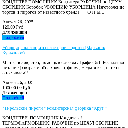
КОНДИТЕР ПОМОЩНИК Кондитера РАБОЧИЙ по ЦЕХУ
СБОРЩИК Коробок УБОРЩИК/ УБОРЩИЦА Изготовление
тортов и пирогов от известного бренда О П Ы...
Август 26, 2025
120.00 Руб
Для женщин
Подробней
Уборщица на кондитерское производство (Марьино/
Курьяново)
Мытье полов, стен, помощь в фасовке. График 6/1. Бесплатное
питание (завтрак и обед халяль), форма, медкнижка, патент
оплачиваем!!
Август 26, 2025
100000.00 Руб
Для женщин
Подробней
"Тирольские пироги " кондитерская фабрика "Круг "
КОНДИТЕР! ПОМОЩНИК Кондитера!
ТЕРМОФАРМОВЩИК! РАБОЧИЙ по ЦЕХУ! СБОРЩИК