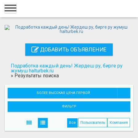
Главная
Вход
Регистрация
ДОБАВИТЬ ОБЪЯВЛЕНИЕ
Контакты
Добавить объявление
Подработка каждый день! Жердеш ру, бирге ру
жумуш halturbek.ru
»
Результаты поиска
Поиск
БОЛЕЕ ВЫСОКАЯ ЦЕНА ПЕРВОЙ
ФИЛЬТР
Все
Пользователь
Компания