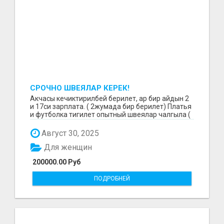
СРОЧНО ШВЕЯЛАР КЕРЕК!
Акчасы кечиктирилбей берилет, ар бир айдын 2
и 17си зарплата. ( 2жумада бир берилет) Платья
и футболка тигилет опытный швеялар чалгыла (
уйр...
Август 30, 2025
Для женщин
200000.00 Руб
ПОДРОБНЕЙ