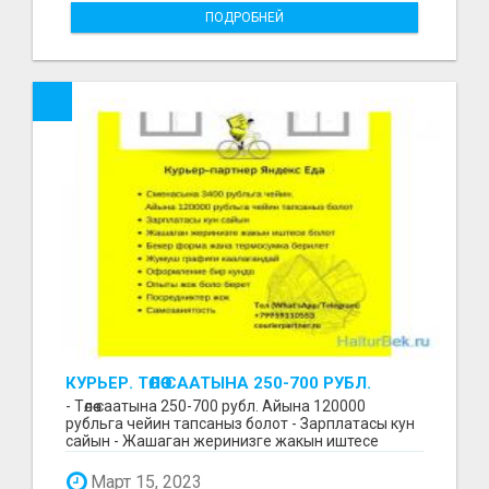
ПОДРОБНЕЙ
КУРЬЕР. ТӨЛӨӨ СААТЫНА 250-700 РУБЛ.
ЖУМУШ ГРАФИГИ СВОБОДНЫЙ. БЕЗ
- Төлөө саатына 250-700 рубл. Айына 120000
ОПЫТА АЛАБЫЗ. ҮЙДҮН ЖАНЫНДА.
рубльга чейин тапсаныз болот - Зарплатасы кун
сайын - Жашаган жеринизге жакын иштесе
болот - Беке...
Март 15, 2023