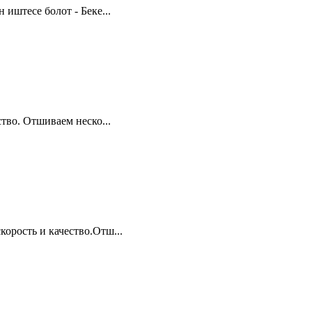
иштесе болот - Беке...
тво. Отшиваем неско...
орость и качество.Отш...