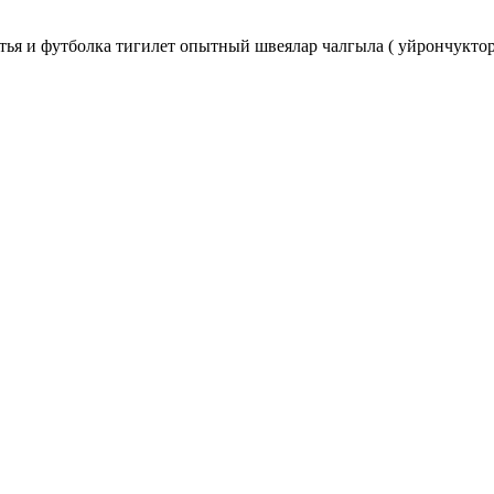
тья и футболка тигилет опытный швеялар чалгыла ( уйрончуктор