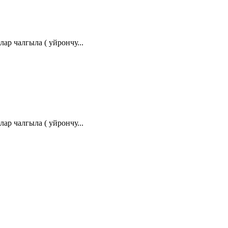
ар чалгыла ( уйрончу...
ар чалгыла ( уйрончу...