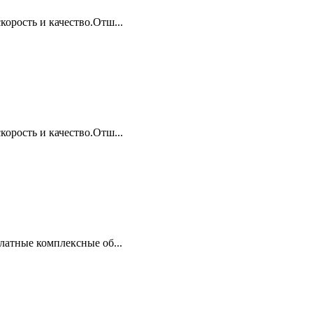
орость и качество.Отш...
орость и качество.Отш...
латные комплексные об...