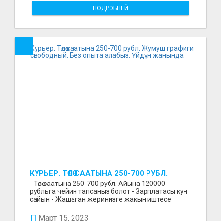
ПОДРОБНЕЙ
КУРЬЕР. ТӨЛӨӨ СААТЫНА 250-700 РУБЛ.
ЖУМУШ ГРАФИГИ СВОБОДНЫЙ. БЕЗ
- Төлөө саатына 250-700 рубл. Айына 120000
ОПЫТА АЛАБЫЗ. ҮЙДҮН ЖАНЫНДА.
рубльга чейин тапсаныз болот - Зарплатасы кун
сайын - Жашаган жеринизге жакын иштесе
болот - Беке...
Март 15, 2023