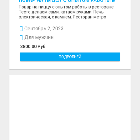
ПОВАР НА ПИЦЦУ С ОПЫТОМ РАБОТЫ В
РЕСТОРАНЕ
Повар на пиццу с опытом работы в ресторане
Тесто делаем сами, катаем руками. Печь
электрическая, с камнем. Ресторан метро
Говорово График 5/...
Сентябрь 2, 2023
Для мужчин
3800.00 Руб
ПОДРОБНЕЙ