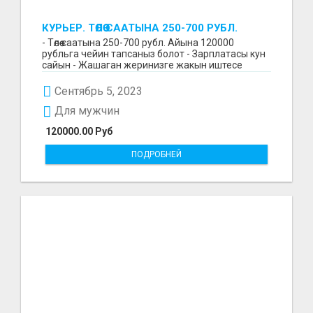
КУРЬЕР. ТӨЛӨӨ СААТЫНА 250-700 РУБЛ.
ЖУМУШ ГРАФИГИ СВОБОДНЫЙ. БЕЗ
- Төлөө саатына 250-700 рубл. Айына 120000
ОПЫТА АЛАБЫЗ. ҮЙДҮН ЖАНЫНДА.
рубльга чейин тапсаныз болот - Зарплатасы кун
сайын - Жашаган жеринизге жакын иштесе
болот - Беке...
Сентябрь 5, 2023
Для мужчин
120000.00 Руб
ПОДРОБНЕЙ