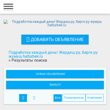
Главная
Вход
Регистрация
ДОБАВИТЬ ОБЪЯВЛЕНИЕ
Контакты
Добавить объявление
Подработка каждый день! Жердеш ру, бирге ру
жумуш halturbek.ru
»
Результаты поиска
Поиск
НОВЫЕ ОБЪЯВЛЕНИЯ
ФИЛЬТР
Все
Пользователь
Компания