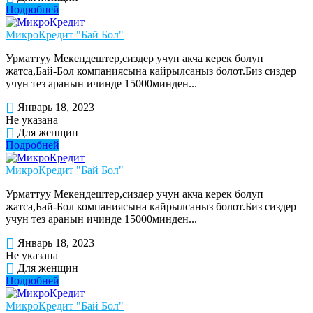
Подробней
МикроКредит "Бай Бол"
Урматтуу Мекендештер,сиздер учун акча керек болуп
жатса,Бай-Бол компаниясына кайрылсаныз болот.Биз сиздер
учун тез аранын ичинде 15000минден...
Январь 18, 2023
Не указана
Для женщин
Подробней
МикроКредит "Бай Бол"
Урматтуу Мекендештер,сиздер учун акча керек болуп
жатса,Бай-Бол компаниясына кайрылсаныз болот.Биз сиздер
учун тез аранын ичинде 15000минден...
Январь 18, 2023
Не указана
Для женщин
Подробней
МикроКредит "Бай Бол"