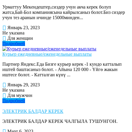
Урматтуу Мекендештер,сиздер учун акча керек болуп
жатса,Бай-Бол компаниясына кайрылсаныз болот.Биз сиздер
учун тез аранын ичинде 15000минден...
Январь 23, 2023
Не указана
Для женщин
Подробней
Курьер ежедневные/еженедельные выплаты
Партнер Яндекс.Еда Бизге курьер керек -1 кундо катталып
иштей баштасаныз болот. - Айына 120 000 - Үйгө жакын
иштесе болот. - Катталган күнү ...
Январь 29, 2023
Не указана
Для мужчин
Подробней
ЭЛЕКТРИК БАЛДАР КЕРЕК
ЭЛЕКТРИК БАЛДАР КЕРЕК ЧАЛГЫЛА ТУШУНГОН.
Март 6, 2023