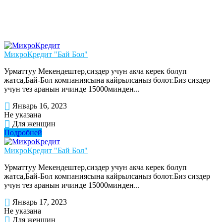
МикроКредит "Бай Бол"
Урматтуу Мекендештер,сиздер учун акча керек болуп
жатса,Бай-Бол компаниясына кайрылсаныз болот.Биз сиздер
учун тез аранын ичинде 15000минден...
Январь 16, 2023
Не указана
Для женщин
Подробней
МикроКредит "Бай Бол"
Урматтуу Мекендештер,сиздер учун акча керек болуп
жатса,Бай-Бол компаниясына кайрылсаныз болот.Биз сиздер
учун тез аранын ичинде 15000минден...
Январь 17, 2023
Не указана
Для женщин