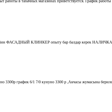
 работы в табачных магазинах приветствуется. График работы 2/
 ФАСАДНЫЙ КЛИНКЕР опыту бар балдар керек НАЛИЧКА 4500р
о 3300р график 6/1 7/0 кунуно 3300 р ,Акчасы жумасына берилет