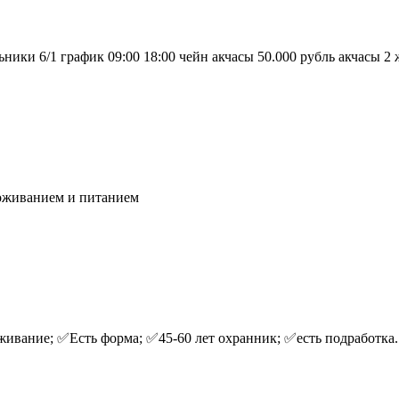
и 6/1 график 09:00 18:00 чейн акчасы 50.000 рубль акчасы 2 жо
роживанием и питанием
живание; ✅Есть форма; ✅45-60 лет охранник; ✅есть подработка. 