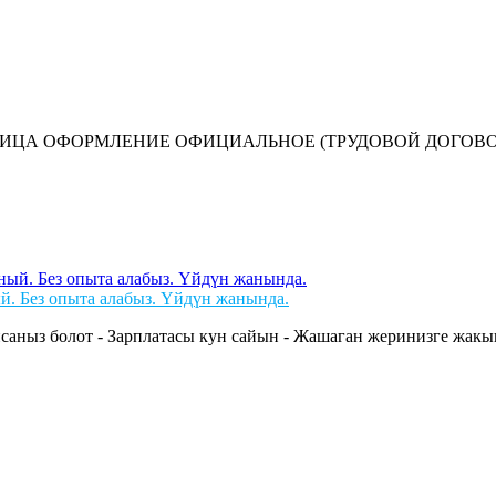
А ОФОРМЛЕНИЕ ОФИЦИАЛЬНОЕ (ТРУДОВОЙ ДОГОВОР Н
й. Без опыта алабыз. Үйдүн жанында.
саныз болот - Зарплатасы кун сайын - Жашаган жеринизге жакын 