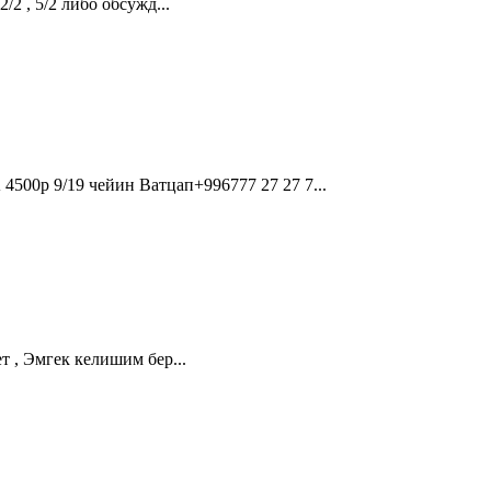
2 , 5/2 либо обсужд...
 9/19 чейин Ватцап+996777 27 27 7...
 , Эмгек келишим бер...