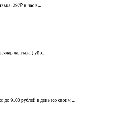
вка: 297₽ в час в...
ялар чалгыла ( уйр...
9100 рублей в день (со своим ...