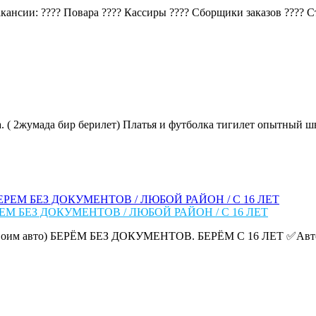
ансии: ???? Повара ???? Кассиры ???? Сборщики заказов ???? Ста
. ( 2жумада бир берилет) Платья и футболка тигилет опытный шве
ЕМ БЕЗ ДОКУМЕНТОВ / ЛЮБОЙ РАЙОН / С 16 ЛЕТ
им авто) БЕРЁМ БЕЗ ДОКУМЕНТОВ. БЕРЁМ С 16 ЛЕТ ✅Авто: до 