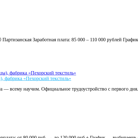
ская Заработная плата: 85 000 – 110 000 рублей График: 6/1
, фабрика «Пехорский текстиль»
а — всему научим. Официальное трудоустройство с первого дня.
 80 000 руб. → до 120 000 руб.+ График — выбираешь сам! (2/