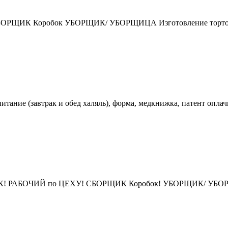
ИК Коробок УБОРЩИК/ УБОРЩИЦА Изготовление тортов и 
итание (завтрак и обед халяль), форма, медкнижка, патент оплач
ОЧИЙ по ЦЕХУ! СБОРЩИК Коробок! УБОРЩИК/ УБОРЩИЦА! 