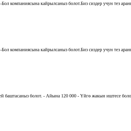
й-Бол компаниясына кайрылсаныз болот.Биз сиздер учун тез аран
й-Бол компаниясына кайрылсаныз болот.Биз сиздер учун тез аран
й баштасаныз болот. - Айына 120 000 - Үйгө жакын иштесе болот.