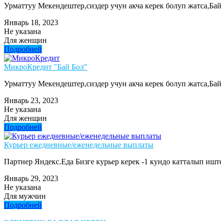
Урматтуу Мекендештер,сиздер учун акча керек болуп жатса,Ба
Январь 18, 2023
Не указана
Для женщин
Подробней
МикроКредит "Бай Бол"
Урматтуу Мекендештер,сиздер учун акча керек болуп жатса,Ба
Январь 23, 2023
Не указана
Для женщин
Подробней
Курьер ежедневные/еженедельные выплаты
Партнер Яндекс.Еда Бизге курьер керек -1 кундо катталып иште
Январь 29, 2023
Не указана
Для мужчин
Подробней