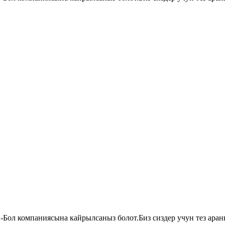
й-Бол компаниясына кайрылсаныз болот.Биз сиздер учун тез аран