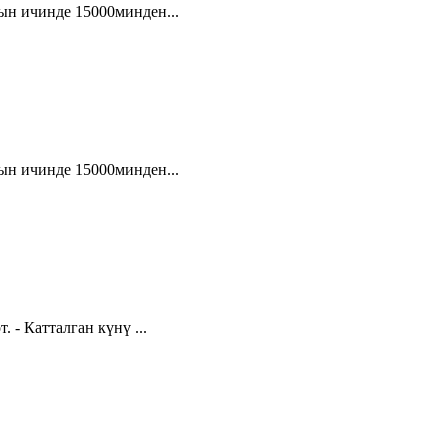
ын ичинде 15000минден...
ын ичинде 15000минден...
 - Катталган күнү ...