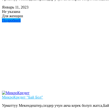
Январь 11, 2023
Не указана
Для женщин
Подробней
МикроКредит "Бай Бол"
Урматтуу Мекендештер,сиздер учун акча керек болуп жатса,Ба