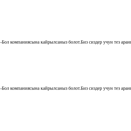
й-Бол компаниясына кайрылсаныз болот.Биз сиздер учун тез аран
й-Бол компаниясына кайрылсаныз болот.Биз сиздер учун тез аран