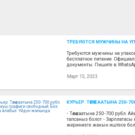
ТРЕБУЮТСЯ МУЖЧИНЫ НА У
Требуются мужчины на упаковк
бесплатное питание. Официа
документы. Пишите в WhatsA
Март 15, 2023
КУРЬЕР. ТӨЛӨӨ СААТЫНА 250
- Төлөө саатына 250-700 рубл. 
тапсаныз болот - Зарплатасы
жеринизге жакын иштесе болот