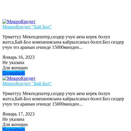
МикроКредит "Бай Бол"
Урматтуу Мекендештер,сиздер учун акча керек болуп
жатса,Бай-Бол компаниясына кайрылсаныз болот.Биз сиздер
учун тез аранын ичинде 15000минден...
Январь 16, 2023
Не указана
Для женщин
Подробней
МикроКредит "Бай Бол"
Урматтуу Мекендештер,сиздер учун акча керек болуп
жатса,Бай-Бол компаниясына кайрылсаныз болот.Биз сиздер
учун тез аранын ичинде 15000минден...
Январь 17, 2023
Не указана
Для женщин
Подробней