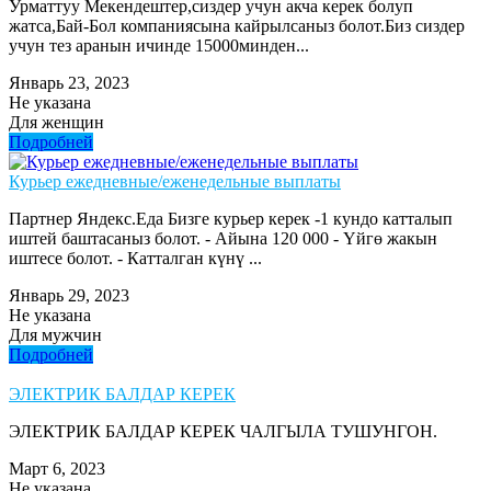
Урматтуу Мекендештер,сиздер учун акча керек болуп
жатса,Бай-Бол компаниясына кайрылсаныз болот.Биз сиздер
учун тез аранын ичинде 15000минден...
Январь 23, 2023
Не указана
Для женщин
Подробней
Курьер ежедневные/еженедельные выплаты
Партнер Яндекс.Еда Бизге курьер керек -1 кундо катталып
иштей баштасаныз болот. - Айына 120 000 - Үйгө жакын
иштесе болот. - Катталган күнү ...
Январь 29, 2023
Не указана
Для мужчин
Подробней
ЭЛЕКТРИК БАЛДАР КЕРЕК
ЭЛЕКТРИК БАЛДАР КЕРЕК ЧАЛГЫЛА ТУШУНГОН.
Март 6, 2023
Не указана