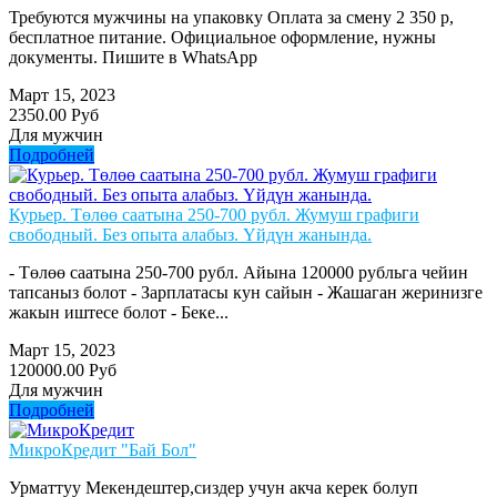
Требуются мужчины на упаковку Оплата за смену 2 350 р,
бесплатное питание. Официальное оформление, нужны
документы. Пишите в WhatsApp
Март 15, 2023
2350.00 Руб
Для мужчин
Подробней
Курьер. Төлөө саатына 250-700 рубл. Жумуш графиги
свободный. Без опыта алабыз. Үйдүн жанында.
- Төлөө саатына 250-700 рубл. Айына 120000 рубльга чейин
тапсаныз болот - Зарплатасы кун сайын - Жашаган жеринизге
жакын иштесе болот - Беке...
Март 15, 2023
120000.00 Руб
Для мужчин
Подробней
МикроКредит "Бай Бол"
Урматтуу Мекендештер,сиздер учун акча керек болуп