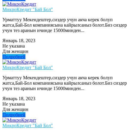
МикроКредит "Бай Бол"
Урматтуу Мекендештер,сиздер учун акча керек болуп
жатса,Бай-Бол компаниясына кайрылсаныз болот.Биз сиздер
учун тез аранын ичинде 15000минден...
Январь 18, 2023
Не указана
Для женщин
Подробней
МикроКредит "Бай Бол"
Урматтуу Мекендештер,сиздер учун акча керек болуп
жатса,Бай-Бол компаниясына кайрылсаныз болот.Биз сиздер
учун тез аранын ичинде 15000минден...
Январь 18, 2023
Не указана
Для женщин
Подробней
МикроКредит "Бай Бол"