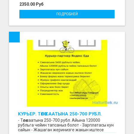
2350.00 Руб
ПОДРОБНЕЙ
КУРЬЕР. ТӨЛӨӨ СААТЫНА 250-700 РУБЛ.
ЖУМУШ ГРАФИГИ СВОБОДНЫЙ. БЕЗ
- Төлөө саатына 250-700 рубл. Айына 120000
ОПЫТА АЛАБЫЗ. ҮЙДҮН ЖАНЫНДА.
рубльга чейин тапсаныз болот - Зарплатасы кун
сайын - Жашаган жеринизге жакын иштесе