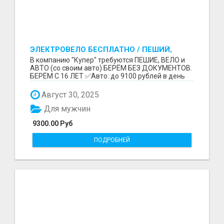
ЭЛЕКТРОВЕЛО БЕСПЛАТНО / ПЕШИЙ,
ВЕЛО, АВТО / БЕРЕМ БЕЗ ДОКУМЕНТОВ /
В компанию "Купер" требуются ПЕШИЕ, ВЕЛО и
ЛЮБОЙ РАЙОН / С 16 ЛЕТ
АВТО (со своим авто) БЕРЁМ БЕЗ ДОКУМЕНТОВ.
БЕРЁМ С 16 ЛЕТ ✅Авто: до 9100 рублей в день
(со своим ...
Август 30, 2025
Для мужчин
9300.00 Руб
ПОДРОБНЕЙ