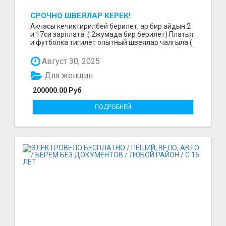
СРОЧНО ШВЕЯЛАР КЕРЕК!
Акчасы кечиктирилбей берилет, ар бир айдын 2
и 17си зарплата. ( 2жумада бир берилет) Платья
и футболка тигилет опытный швеялар чалгыла (
уйр...
Август 30, 2025
Для женщин
200000.00 Руб
ПОДРОБНЕЙ