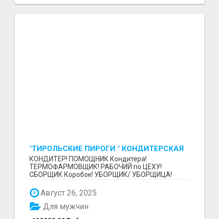
"ТИРОЛЬСКИЕ ПИРОГИ " КОНДИТЕРСКАЯ
ФАБРИКА "КРУГ "
КОНДИТЕР! ПОМОЩНИК Кондитера!
ТЕРМОФАРМОВЩИК! РАБОЧИЙ по ЦЕХУ!
СБОРЩИК Коробок! УБОРЩИК/ УБОРЩИЦА!
~~~~~~~~ Изготовление тортов и пирогов от...
Август 26, 2025
Для мужчин