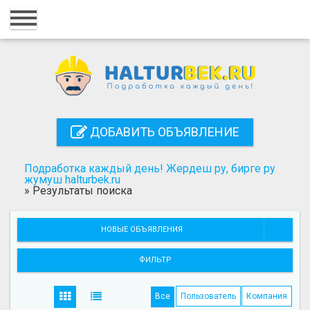
Главная
Вход
Регистрация
Контакты
ДОБАВИТЬ ОБЪЯВЛЕНИЕ
Добавить объявление
Подработка каждый день! Жердеш ру, бирге ру
Поиск
жумуш halturbek.ru
»
Результаты поиска
НОВЫЕ ОБЪЯВЛЕНИЯ
ФИЛЬТР
Все
Пользователь
Компания