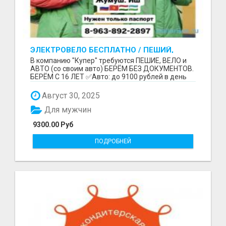
ЭЛЕКТРОВЕЛО БЕСПЛАТНО / ПЕШИЙ,
ВЕЛО, АВТО / БЕРЕМ БЕЗ ДОКУМЕНТОВ /
В компанию "Купер" требуются ПЕШИЕ, ВЕЛО и
ЛЮБОЙ РАЙОН / С 16 ЛЕТ
АВТО (со своим авто) БЕРЁМ БЕЗ ДОКУМЕНТОВ.
БЕРЁМ С 16 ЛЕТ ✅Авто: до 9100 рублей в день
(со своим ...
Август 30, 2025
Для мужчин
9300.00 Руб
ПОДРОБНЕЙ