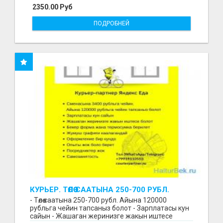
2350.00 Руб
ПОДРОБНЕЙ
КУРЬЕР. ТӨЛӨӨ СААТЫНА 250-700 РУБЛ.
ЖУМУШ ГРАФИГИ СВОБОДНЫЙ. БЕЗ
- Төлөө саатына 250-700 рубл. Айына 120000
ОПЫТА АЛАБЫЗ. ҮЙДҮН ЖАНЫНДА.
рубльга чейин тапсаныз болот - Зарплатасы кун
сайын - Жашаган жеринизге жакын иштесе