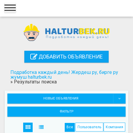
Главная
Вход
Регистрация
Контакты
ДОБАВИТЬ ОБЪЯВЛЕНИЕ
Добавить объявление
Подработка каждый день! Жердеш ру, бирге ру
Поиск
жумуш halturbek.ru
»
Результаты поиска
НОВЫЕ ОБЪЯВЛЕНИЯ
ФИЛЬТР
Все
Пользователь
Компания