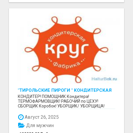
"ТИРОЛЬСКИЕ ПИРОГИ " КОНДИТЕРСКАЯ
ФАБРИКА "КРУГ "
КОНДИТЕР! ПОМОЩНИК Кондитера!
ТЕРМОФАРМОВЩИК! РАБОЧИЙ по ЦЕХУ!
СБОРЩИК Коробок! УБОРЩИК/ УБОРЩИЦА!
~~~~~~~~ Изготовление тортов и пирогов от...
Август 26, 2025
Для мужчин