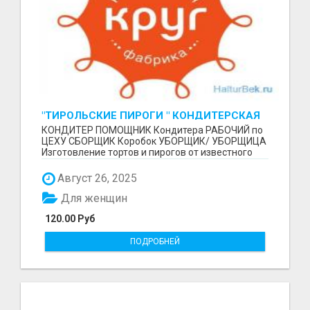
"ТИРОЛЬСКИЕ ПИРОГИ " КОНДИТЕРСКАЯ
ФАБРИКА "КРУГ "
КОНДИТЕР ПОМОЩНИК Кондитера РАБОЧИЙ по
ЦЕХУ СБОРЩИК Коробок УБОРЩИК/ УБОРЩИЦА
Изготовление тортов и пирогов от известного
бренда О П Ы...
Август 26, 2025
Для женщин
120.00 Руб
ПОДРОБНЕЙ