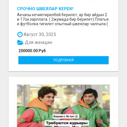
СРОЧНО ШВЕЯЛАР КЕРЕК!
Акчасы кечиктирилбей берилет, ар бир айдын 2
и 17си зарплата. ( 2жумада бир берилет) Платья
и футболка тигилет опытный швеялар чалгыла (
уйр...
Август 30, 2025
Для женщин
200000.00 Руб
ПОДРОБНЕЙ