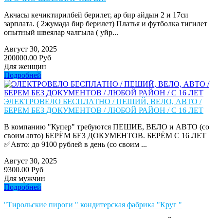
Акчасы кечиктирилбей берилет, ар бир айдын 2 и 17си
зарплата. ( 2жумада бир берилет) Платья и футболка тигилет
опытный швеялар чалгыла ( уйр...
Август 30, 2025
200000.00 Руб
Для женщин
Подробней
ЭЛЕКТРОВЕЛО БЕСПЛАТНО / ПЕШИЙ, ВЕЛО, АВТО /
БЕРЕМ БЕЗ ДОКУМЕНТОВ / ЛЮБОЙ РАЙОН / С 16 ЛЕТ
В компанию "Купер" требуются ПЕШИЕ, ВЕЛО и АВТО (со
своим авто) БЕРЁМ БЕЗ ДОКУМЕНТОВ. БЕРЁМ С 16 ЛЕТ
✅Авто: до 9100 рублей в день (со своим ...
Август 30, 2025
9300.00 Руб
Для мужчин
Подробней
"Тирольские пироги " кондитерская фабрика "Круг "