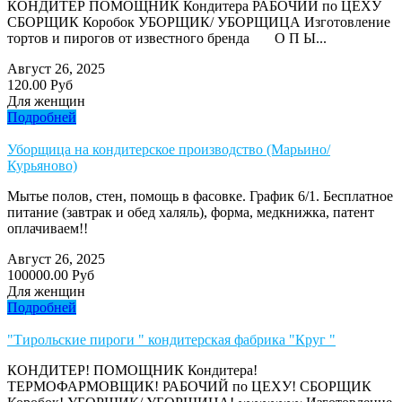
КОНДИТЕР ПОМОЩНИК Кондитера РАБОЧИЙ по ЦЕХУ
СБОРЩИК Коробок УБОРЩИК/ УБОРЩИЦА Изготовление
тортов и пирогов от известного бренда О П Ы...
Август 26, 2025
120.00 Руб
Для женщин
Подробней
Уборщица на кондитерское производство (Марьино/
Курьяново)
Мытье полов, стен, помощь в фасовке. График 6/1. Бесплатное
питание (завтрак и обед халяль), форма, медкнижка, патент
оплачиваем!!
Август 26, 2025
100000.00 Руб
Для женщин
Подробней
"Тирольские пироги " кондитерская фабрика "Круг "
КОНДИТЕР! ПОМОЩНИК Кондитера!
ТЕРМОФАРМОВЩИК! РАБОЧИЙ по ЦЕХУ! СБОРЩИК