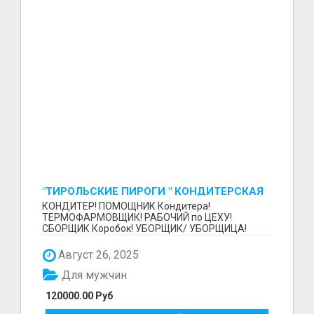
"ТИРОЛЬСКИЕ ПИРОГИ " КОНДИТЕРСКАЯ
ФАБРИКА "КРУГ "
КОНДИТЕР! ПОМОЩНИК Кондитера!
ТЕРМОФАРМОВЩИК! РАБОЧИЙ по ЦЕХУ!
СБОРЩИК Коробок! УБОРЩИК/ УБОРЩИЦА!
~~~~~~~~ Изготовление тортов и пирогов от...
Август 26, 2025
Для мужчин
120000.00 Руб