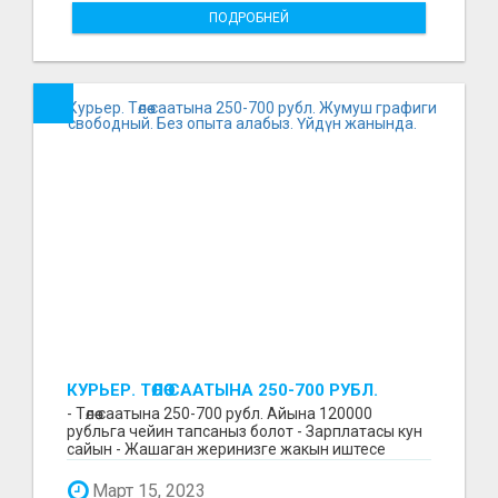
ПОДРОБНЕЙ
КУРЬЕР. ТӨЛӨӨ СААТЫНА 250-700 РУБЛ.
ЖУМУШ ГРАФИГИ СВОБОДНЫЙ. БЕЗ
- Төлөө саатына 250-700 рубл. Айына 120000
ОПЫТА АЛАБЫЗ. ҮЙДҮН ЖАНЫНДА.
рубльга чейин тапсаныз болот - Зарплатасы кун
сайын - Жашаган жеринизге жакын иштесе
болот - Беке...
Март 15, 2023