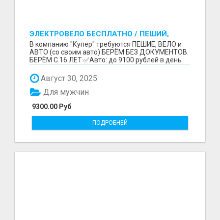
ЭЛЕКТРОВЕЛО БЕСПЛАТНО / ПЕШИЙ,
ВЕЛО, АВТО / БЕРЕМ БЕЗ ДОКУМЕНТОВ /
В компанию "Купер" требуются ПЕШИЕ, ВЕЛО и
ЛЮБОЙ РАЙОН / С 16 ЛЕТ
АВТО (со своим авто) БЕРЁМ БЕЗ ДОКУМЕНТОВ.
БЕРЁМ С 16 ЛЕТ ✅Авто: до 9100 рублей в день
(со своим ...
Август 30, 2025
Для мужчин
9300.00 Руб
ПОДРОБНЕЙ