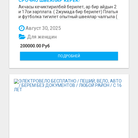
СРОЧНО ШВЕЯЛАР КЕРЕК!
Акчасы кечиктирилбей берилет, ар бир айдын 2
и 17си зарплата. ( 2жумада бир берилет) Платья
и футболка тигилет опытный швеялар чалгыла (
уйр...
Август 30, 2025
Для женщин
200000.00 Руб
ПОДРОБНЕЙ