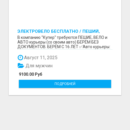
ЭЛЕКТРОВЕЛО БЕСПЛАТНО / ПЕШИЙ,
ВЕЛО, АВТО КУРЬЕРЛЕР / БЕРЕМ БЕЗ
В компанию "Купер" требуются ПЕШИЕ, ВЕЛО и
ДОКУМЕНТОВ / ЛЮБОЙ РАЙОН / С 16 ЛЕТ
АВТО курьеры (со своим авто) БЕРЁМ БЕЗ
ДОКУМЕНТОВ. БЕРЁМ С 16 ЛЕТ ✅Авто курьеры:
до 9100 рублей в...
Август 11, 2025
Для мужчин
9100.00 Руб
ПОДРОБНЕЙ