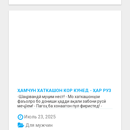
ҲАМЧУН ХАТКАШОН КОР КУНЕД - ҲАР РӮЗ
МУЗД ГИРЕД!
-Шаҳрвандӣ муҳим нест! - Мо хаткашонҳои
фаъолро бо дониши ҳадди ақали забони русӣ
меҷӯем! - Пагоҳ ба хонаатон пул фиристед! -
Бақайдгирии зу...
Июль 23, 2025
Для мужчин