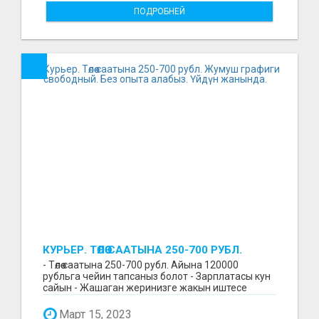
ПОДРОБНЕЙ
КУРЬЕР. ТӨЛӨӨ СААТЫНА 250-700 РУБЛ.
ЖУМУШ ГРАФИГИ СВОБОДНЫЙ. БЕЗ
- Төлөө саатына 250-700 рубл. Айына 120000
ОПЫТА АЛАБЫЗ. ҮЙДҮН ЖАНЫНДА.
рубльга чейин тапсаныз болот - Зарплатасы кун
сайын - Жашаган жеринизге жакын иштесе
болот - Беке...
Март 15, 2023