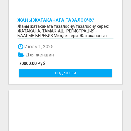
ЖАҢЫ ЖАТАКАНАГА ТАЗАЛООЧУ/
ТАЗАЛООЧУ КЕРЕК
Жаңы жатаканага тазалоочу/тазалоочу керек:
ЖАТАКАНА, ТАМАК-АШ, РЕГИСТРАЦИЯ -
БААРЫН БЕРЕБИЗ Милдеттери: Жатакананын
тазалыгын колдоо; Жатака...
Июль 1, 2025
Для женщин
70000.00 Руб
ПОДРОБНЕЙ