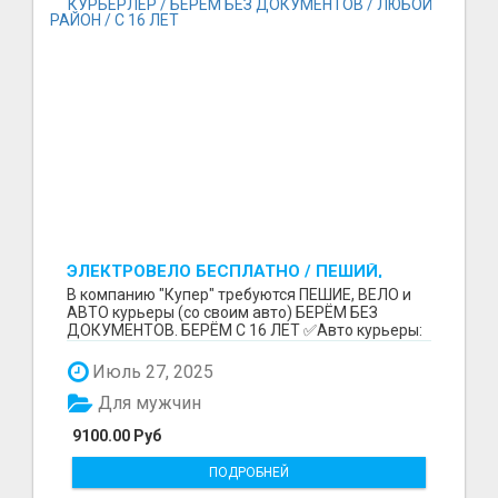
ЭЛЕКТРОВЕЛО БЕСПЛАТНО / ПЕШИЙ,
ВЕЛО, АВТО КУРЬЕРЛЕР / БЕРЕМ БЕЗ
В компанию "Купер" требуются ПЕШИЕ, ВЕЛО и
ДОКУМЕНТОВ / ЛЮБОЙ РАЙОН / С 16 ЛЕТ
АВТО курьеры (со своим авто) БЕРЁМ БЕЗ
ДОКУМЕНТОВ. БЕРЁМ С 16 ЛЕТ ✅Авто курьеры:
до 9100 рублей в...
Июль 27, 2025
Для мужчин
9100.00 Руб
ПОДРОБНЕЙ