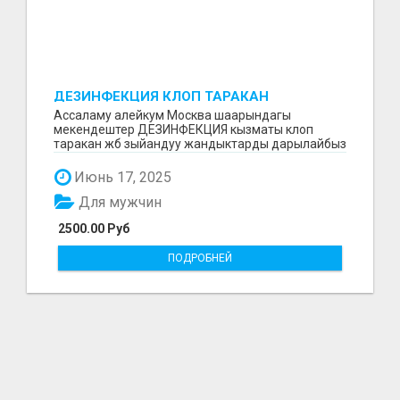
ДЕЗИНФЕКЦИЯ КЛОП ТАРАКАН
ДАРЫЛАЙБЫЗ
Ассаламу алейкум Москва шаарындагы
мекендештер ДЕЗИНФЕКЦИЯ кызматы клоп
таракан жб зыйандуу жандыктарды дарылайбыз
жумушубузга 6 ай гарантия...
Июнь 17, 2025
Для мужчин
2500.00 Руб
ПОДРОБНЕЙ