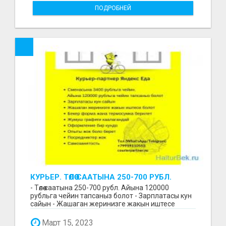
ПОДРОБНЕЙ
КУРЬЕР. ТӨЛӨӨ СААТЫНА 250-700 РУБЛ.
ЖУМУШ ГРАФИГИ СВОБОДНЫЙ. БЕЗ
- Төлөө саатына 250-700 рубл. Айына 120000
ОПЫТА АЛАБЫЗ. ҮЙДҮН ЖАНЫНДА.
рубльга чейин тапсаныз болот - Зарплатасы кун
сайын - Жашаган жеринизге жакын иштесе
болот - Беке...
Март 15, 2023