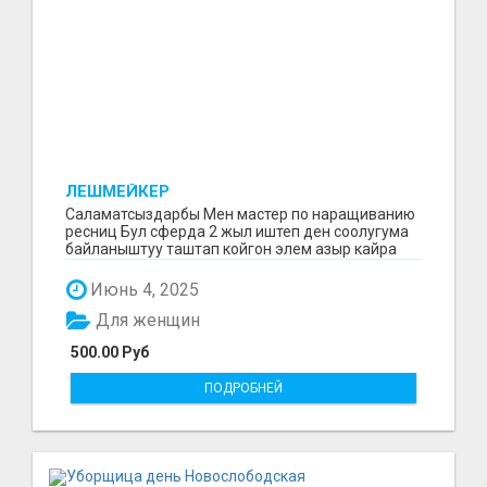
ЛЕШМЕЙКЕР
Саламатсыздарбы Мен мастер по наращиванию
ресниц Бул сферда 2 жыл иштеп ден соолугума
байланыштуу таштап койгон элем азыр кайра
баштадым маг...
Июнь 4, 2025
Для женщин
500.00 Руб
ПОДРОБНЕЙ