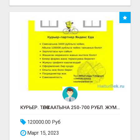
КУРЬЕР. ТӨЛӨӨ СААТЫНА 250-700 РУБЛ. ЖУМУШ ГРАФИГИ СВОБОДНЫЙ. БЕЗ ОПЫТА АЛАБЫЗ. ҮЙДҮН ЖАНЫНДА.
120000.00 Руб
Март 15, 2023