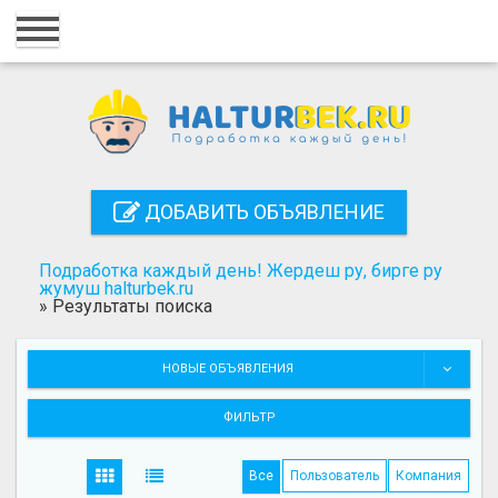
Главная
Вход
Регистрация
Контакты
ДОБАВИТЬ ОБЪЯВЛЕНИЕ
Добавить объявление
Подработка каждый день! Жердеш ру, бирге ру
Поиск
жумуш halturbek.ru
»
Результаты поиска
НОВЫЕ ОБЪЯВЛЕНИЯ
ФИЛЬТР
Все
Пользователь
Компания