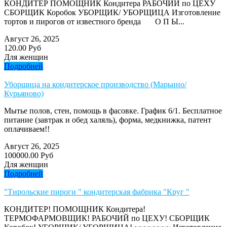
КОНДИТЕР ПОМОЩНИК Кондитера РАБОЧИЙ по ЦЕХУ
СБОРЩИК Коробок УБОРЩИК/ УБОРЩИЦА Изготовление
тортов и пирогов от известного бренда О П Ы...
Август 26, 2025
120.00 Руб
Для женщин
Подробней
Уборщица на кондитерское производство (Марьино/
Курьяново)
Мытье полов, стен, помощь в фасовке. График 6/1. Бесплатное
питание (завтрак и обед халяль), форма, медкнижка, патент
оплачиваем!!
Август 26, 2025
100000.00 Руб
Для женщин
Подробней
"Тирольские пироги " кондитерская фабрика "Круг "
КОНДИТЕР! ПОМОЩНИК Кондитера!
ТЕРМОФАРМОВЩИК! РАБОЧИЙ по ЦЕХУ! СБОРЩИК