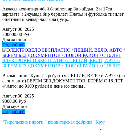
Акчасы кечиктирилбей берилет, ар бир айдын 2 и 17си
зарплата. ( 2жумада бир берилет) Платья и футболка тигилет
опытный швеялар чалгыла ( уйр...
Август 30, 2025
200000.00 Руб
Для женщин
Подробней
ЭЛЕКТРОВЕЛО БЕСПЛАТНО / ПЕШИЙ, ВЕЛО, АВТО /
БЕРЕМ БЕЗ ДОКУМЕНТОВ / ЛЮБОЙ РАЙОН / С 16 ЛЕТ
В компанию "Купер" требуются ПЕШИЕ, ВЕЛО и АВТО (со
своим авто) БЕРЁМ БЕЗ ДОКУМЕНТОВ. БЕРЁМ С 16 ЛЕТ
✅Авто: до 9100 рублей в день (со своим ...
Август 30, 2025
9300.00 Руб
Для мужчин
Подробней
"Тирольские пироги " кондитерская фабрика "Круг "