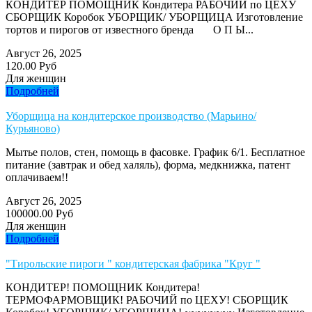
КОНДИТЕР ПОМОЩНИК Кондитера РАБОЧИЙ по ЦЕХУ
СБОРЩИК Коробок УБОРЩИК/ УБОРЩИЦА Изготовление
тортов и пирогов от известного бренда О П Ы...
Август 26, 2025
120.00 Руб
Для женщин
Подробней
Уборщица на кондитерское производство (Марьино/
Курьяново)
Мытье полов, стен, помощь в фасовке. График 6/1. Бесплатное
питание (завтрак и обед халяль), форма, медкнижка, патент
оплачиваем!!
Август 26, 2025
100000.00 Руб
Для женщин
Подробней
"Тирольские пироги " кондитерская фабрика "Круг "
КОНДИТЕР! ПОМОЩНИК Кондитера!
ТЕРМОФАРМОВЩИК! РАБОЧИЙ по ЦЕХУ! СБОРЩИК