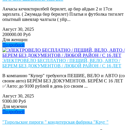
Акчасы кечиктирилбей берилет, ар бир айдын 2 и 17си
зарплата. ( 2жумада бир берилет) Платья и футболка тигилет
опытный швеялар чалгыла ( уйр...
Август 30, 2025
200000.00 Руб
Для женщин
Подробней
ЭЛЕКТРОВЕЛО БЕСПЛАТНО / ПЕШИЙ, ВЕЛО, АВТО /
БЕРЕМ БЕЗ ДОКУМЕНТОВ / ЛЮБОЙ РАЙОН / С 16 ЛЕТ
В компанию "Купер" требуются ПЕШИЕ, ВЕЛО и АВТО (со
своим авто) БЕРЁМ БЕЗ ДОКУМЕНТОВ. БЕРЁМ С 16 ЛЕТ
✅Авто: до 9100 рублей в день (со своим ...
Август 30, 2025
9300.00 Руб
Для мужчин
Подробней
"Тирольские пироги " кондитерская фабрика "Круг "