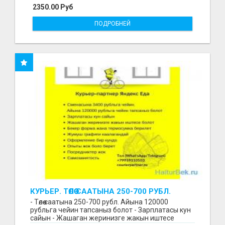
2350.00 Руб
ПОДРОБНЕЙ
КУРЬЕР. ТӨЛӨӨ СААТЫНА 250-700 РУБЛ.
ЖУМУШ ГРАФИГИ СВОБОДНЫЙ. БЕЗ
- Төлөө саатына 250-700 рубл. Айына 120000
ОПЫТА АЛАБЫЗ. ҮЙДҮН ЖАНЫНДА.
рубльга чейин тапсаныз болот - Зарплатасы кун
сайын - Жашаган жеринизге жакын иштесе