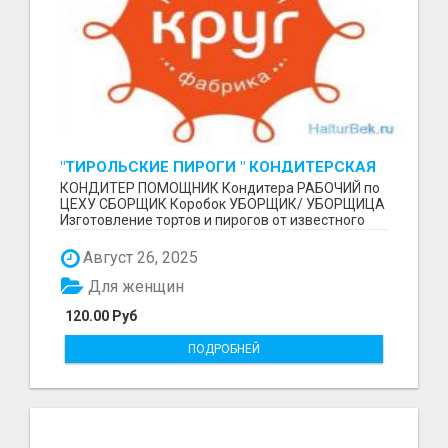
"ТИРОЛЬСКИЕ ПИРОГИ " КОНДИТЕРСКАЯ
ФАБРИКА "КРУГ "
КОНДИТЕР ПОМОЩНИК Кондитера РАБОЧИЙ по
ЦЕХУ СБОРЩИК Коробок УБОРЩИК/ УБОРЩИЦА
Изготовление тортов и пирогов от известного
бренда О П Ы...
Август 26, 2025
Для женщин
120.00 Руб
ПОДРОБНЕЙ