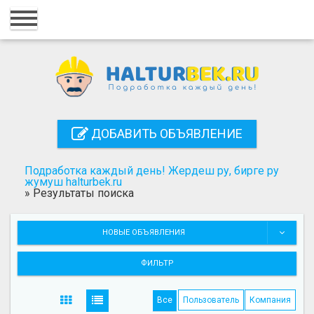
Главная
Вход
Регистрация
Контакты
ДОБАВИТЬ ОБЪЯВЛЕНИЕ
Добавить объявление
Подработка каждый день! Жердеш ру, бирге ру
Поиск
жумуш halturbek.ru
»
Результаты поиска
НОВЫЕ ОБЪЯВЛЕНИЯ
ФИЛЬТР
Все
Пользователь
Компания