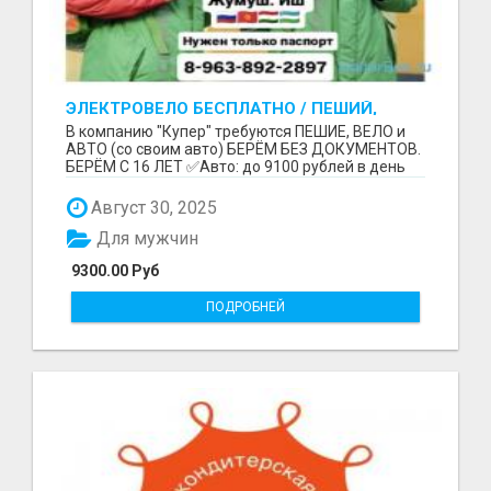
ЭЛЕКТРОВЕЛО БЕСПЛАТНО / ПЕШИЙ,
ВЕЛО, АВТО / БЕРЕМ БЕЗ ДОКУМЕНТОВ /
В компанию "Купер" требуются ПЕШИЕ, ВЕЛО и
ЛЮБОЙ РАЙОН / С 16 ЛЕТ
АВТО (со своим авто) БЕРЁМ БЕЗ ДОКУМЕНТОВ.
БЕРЁМ С 16 ЛЕТ ✅Авто: до 9100 рублей в день
(со своим ...
Август 30, 2025
Для мужчин
9300.00 Руб
ПОДРОБНЕЙ