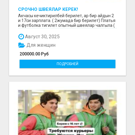
СРОЧНО ШВЕЯЛАР КЕРЕК!
Акчасы кечиктирилбей берилет, ар бир айдын 2
и 17си зарплата. ( 2жумада бир берилет) Платья
и футболка тигилет опытный швеялар чалгыла (
уйр...
Август 30, 2025
Для женщин
200000.00 Руб
ПОДРОБНЕЙ