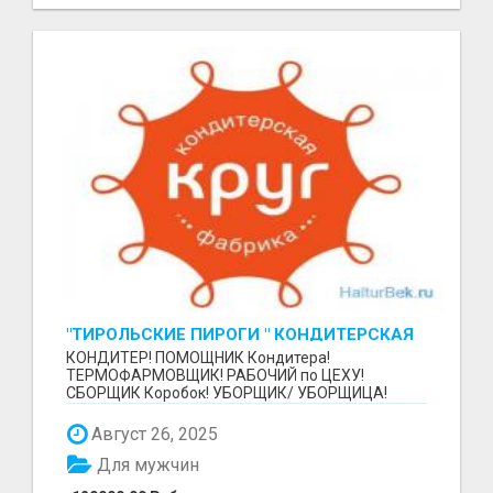
"ТИРОЛЬСКИЕ ПИРОГИ " КОНДИТЕРСКАЯ
ФАБРИКА "КРУГ "
КОНДИТЕР! ПОМОЩНИК Кондитера!
ТЕРМОФАРМОВЩИК! РАБОЧИЙ по ЦЕХУ!
СБОРЩИК Коробок! УБОРЩИК/ УБОРЩИЦА!
~~~~~~~~ Изготовление тортов и пирогов от...
Август 26, 2025
Для мужчин