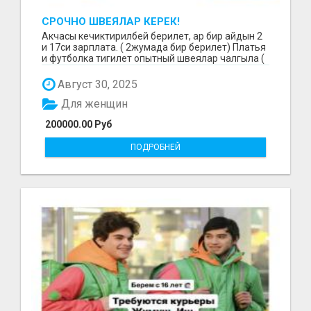
СРОЧНО ШВЕЯЛАР КЕРЕК!
Акчасы кечиктирилбей берилет, ар бир айдын 2
и 17си зарплата. ( 2жумада бир берилет) Платья
и футболка тигилет опытный швеялар чалгыла (
уйр...
Август 30, 2025
Для женщин
200000.00 Руб
ПОДРОБНЕЙ