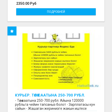
2350.00 Руб
ПОДРОБНЕЙ
КУРЬЕР. ТӨЛӨӨ СААТЫНА 250-700 РУБЛ.
ЖУМУШ ГРАФИГИ СВОБОДНЫЙ. БЕЗ
- Төлөө саатына 250-700 рубл. Айына 120000
ОПЫТА АЛАБЫЗ. ҮЙДҮН ЖАНЫНДА.
рубльга чейин тапсаныз болот - Зарплатасы кун
сайын - Жашаган жеринизге жакын иштесе