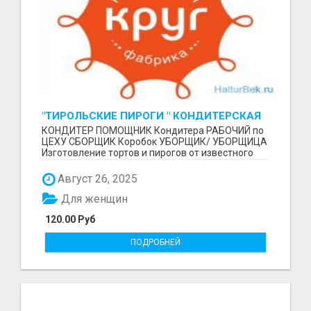
"ТИРОЛЬСКИЕ ПИРОГИ " КОНДИТЕРСКАЯ
ФАБРИКА "КРУГ "
КОНДИТЕР ПОМОЩНИК Кондитера РАБОЧИЙ по
ЦЕХУ СБОРЩИК Коробок УБОРЩИК/ УБОРЩИЦА
Изготовление тортов и пирогов от известного
бренда О П Ы...
Август 26, 2025
Для женщин
120.00 Руб
ПОДРОБНЕЙ