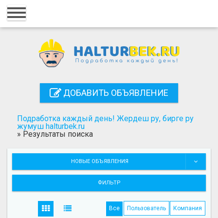
Главная
Вход
Регистрация
Контакты
ДОБАВИТЬ ОБЪЯВЛЕНИЕ
Добавить объявление
Подработка каждый день! Жердеш ру, бирге ру
Поиск
жумуш halturbek.ru
»
Результаты поиска
НОВЫЕ ОБЪЯВЛЕНИЯ
ФИЛЬТР
Все
Пользователь
Компания