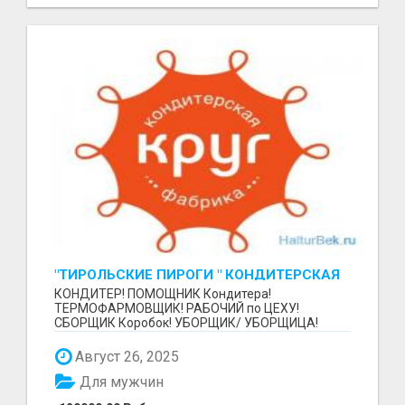
"ТИРОЛЬСКИЕ ПИРОГИ " КОНДИТЕРСКАЯ
ФАБРИКА "КРУГ "
КОНДИТЕР! ПОМОЩНИК Кондитера!
ТЕРМОФАРМОВЩИК! РАБОЧИЙ по ЦЕХУ!
СБОРЩИК Коробок! УБОРЩИК/ УБОРЩИЦА!
~~~~~~~~ Изготовление тортов и пирогов от...
Август 26, 2025
Для мужчин