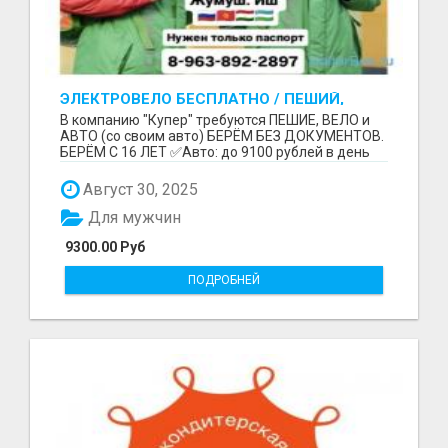
ЭЛЕКТРОВЕЛО БЕСПЛАТНО / ПЕШИЙ,
ВЕЛО, АВТО / БЕРЕМ БЕЗ ДОКУМЕНТОВ /
В компанию "Купер" требуются ПЕШИЕ, ВЕЛО и
ЛЮБОЙ РАЙОН / С 16 ЛЕТ
АВТО (со своим авто) БЕРЁМ БЕЗ ДОКУМЕНТОВ.
БЕРЁМ С 16 ЛЕТ ✅Авто: до 9100 рублей в день
(со своим ...
Август 30, 2025
Для мужчин
9300.00 Руб
ПОДРОБНЕЙ