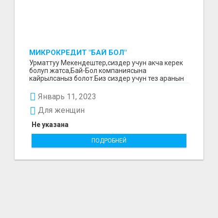
МИКРОКРЕДИТ "БАЙ БОЛ"
Урматтуу Мекендештер,сиздер учун акча керек
болуп жатса,Бай-Бол компаниясына
кайрылсаныз болот.Биз сиздер учун тез аранын
ичинде 15000минден...
Январь 11, 2023
Для женщин
Не указана
ПОДРОБНЕЙ