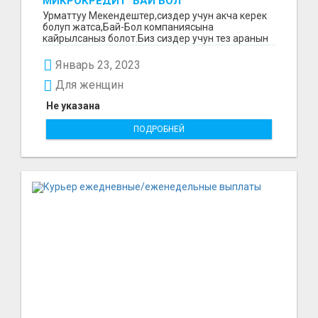
МИКРОКРЕДИТ "БАЙ БОЛ"
Урматтуу Мекендештер,сиздер учун акча керек
болуп жатса,Бай-Бол компаниясына
кайрылсаныз болот.Биз сиздер учун тез аранын
ичинде 15000минден...
Январь 23, 2023
Для женщин
Не указана
ПОДРОБНЕЙ