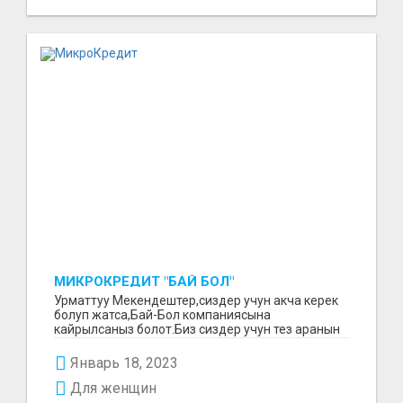
МИКРОКРЕДИТ "БАЙ БОЛ"
Урматтуу Мекендештер,сиздер учун акча керек
болуп жатса,Бай-Бол компаниясына
кайрылсаныз болот.Биз сиздер учун тез аранын
ичинде 15000минден...
Январь 18, 2023
Для женщин