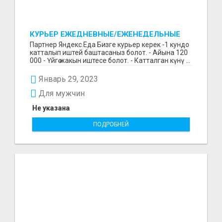
КУРЬЕР ЕЖЕДНЕВНЫЕ/ЕЖЕНЕДЕЛЬНЫЕ
ВЫПЛАТЫ
Партнер Яндекс.Еда Бизге курьер керек -1 кундо
катталып иштей баштасаныз болот. - Айына 120
000 - Үйгө жакын иштесе болот. - Катталган күнү ...
Январь 29, 2023
Для мужчин
Не указана
ПОДРОБНЕЙ