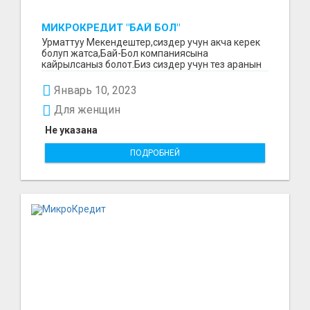
МИКРОКРЕДИТ "БАЙ БОЛ"
Урматтуу Мекендештер,сиздер учун акча керек
болуп жатса,Бай-Бол компаниясына
кайрылсаныз болот.Биз сиздер учун тез аранын
ичинде 15000минден...
Январь 10, 2023
Для женщин
Не указана
ПОДРОБНЕЙ