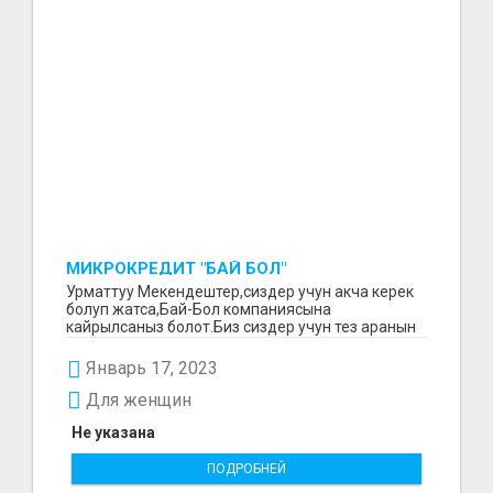
МИКРОКРЕДИТ "БАЙ БОЛ"
Урматтуу Мекендештер,сиздер учун акча керек
болуп жатса,Бай-Бол компаниясына
кайрылсаныз болот.Биз сиздер учун тез аранын
ичинде 15000минден...
Январь 17, 2023
Для женщин
Не указана
ПОДРОБНЕЙ