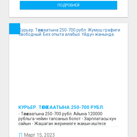
ПОДРОБНЕЙ
КУРЬЕР. ТӨЛӨӨ СААТЫНА 250-700 РУБЛ.
ЖУМУШ ГРАФИГИ СВОБОДНЫЙ. БЕЗ
- Төлөө саатына 250-700 рубл. Айына 120000
ОПЫТА АЛАБЫЗ. ҮЙДҮН ЖАНЫНДА.
рубльга чейин тапсаныз болот - Зарплатасы кун
сайын - Жашаган жеринизге жакын иштесе
болот - Беке...
Март 15, 2023