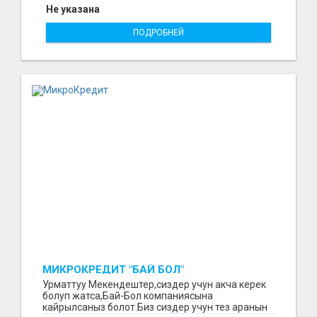
Не указана
ПОДРОБНЕЙ
МИКРОКРЕДИТ "БАЙ БОЛ"
Урматтуу Мекендештер,сиздер учун акча керек
болуп жатса,Бай-Бол компаниясына
кайрылсаныз болот.Биз сиздер учун тез аранын