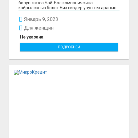
болуп жатса,Бай-Бол компаниясына
кайрылсаныз болот.Биз сиздер учун тез аранын
ичинде 15000минден...
Январь 9, 2023
Для женщин
Не указана
ПОДРОБНЕЙ