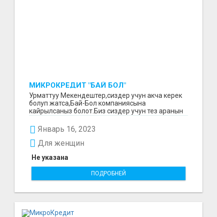
МИКРОКРЕДИТ "БАЙ БОЛ"
Урматтуу Мекендештер,сиздер учун акча керек
болуп жатса,Бай-Бол компаниясына
кайрылсаныз болот.Биз сиздер учун тез аранын
ичинде 15000минден...
Январь 16, 2023
Для женщин
Не указана
ПОДРОБНЕЙ