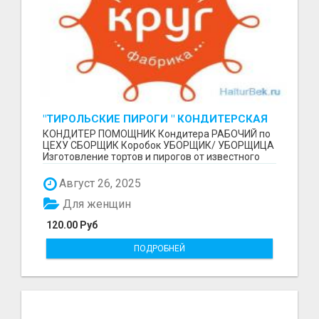
"ТИРОЛЬСКИЕ ПИРОГИ " КОНДИТЕРСКАЯ
ФАБРИКА "КРУГ "
КОНДИТЕР ПОМОЩНИК Кондитера РАБОЧИЙ по
ЦЕХУ СБОРЩИК Коробок УБОРЩИК/ УБОРЩИЦА
Изготовление тортов и пирогов от известного
бренда О П Ы...
Август 26, 2025
Для женщин
120.00 Руб
ПОДРОБНЕЙ