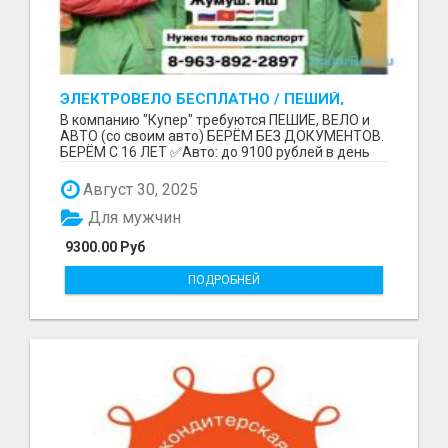
ЭЛЕКТРОВЕЛО БЕСПЛАТНО / ПЕШИЙ,
ВЕЛО, АВТО / БЕРЕМ БЕЗ ДОКУМЕНТОВ /
В компанию "Купер" требуются ПЕШИЕ, ВЕЛО и
ЛЮБОЙ РАЙОН / С 16 ЛЕТ
АВТО (со своим авто) БЕРЁМ БЕЗ ДОКУМЕНТОВ.
БЕРЁМ С 16 ЛЕТ ✅Авто: до 9100 рублей в день
(со своим ...
Август 30, 2025
Для мужчин
9300.00 Руб
ПОДРОБНЕЙ