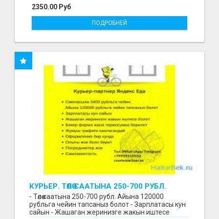
2350.00 Руб
ПОДРОБНЕЙ
КУРЬЕР. ТӨЛӨӨ СААТЫНА 250-700 РУБЛ.
ЖУМУШ ГРАФИГИ СВОБОДНЫЙ. БЕЗ
- Төлөө саатына 250-700 рубл. Айына 120000
ОПЫТА АЛАБЫЗ. ҮЙДҮН ЖАНЫНДА.
рубльга чейин тапсаныз болот - Зарплатасы кун
сайын - Жашаган жеринизге жакын иштесе