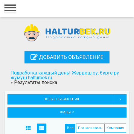
Главная
Вход
Регистрация
Контакты
ДОБАВИТЬ ОБЪЯВЛЕНИЕ
Добавить объявление
Подработка каждый день! Жердеш ру, бирге ру
Поиск
жумуш halturbek.ru
»
Результаты поиска
НОВЫЕ ОБЪЯВЛЕНИЯ
ФИЛЬТР
Все
Пользователь
Компания