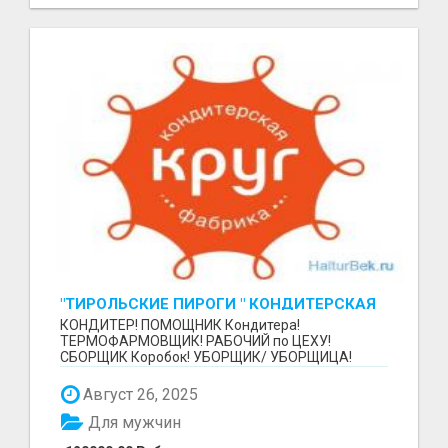
"ТИРОЛЬСКИЕ ПИРОГИ " КОНДИТЕРСКАЯ
ФАБРИКА "КРУГ "
КОНДИТЕР! ПОМОЩНИК Кондитера!
ТЕРМОФАРМОВЩИК! РАБОЧИЙ по ЦЕХУ!
СБОРЩИК Коробок! УБОРЩИК/ УБОРЩИЦА!
~~~~~~~~ Изготовление тортов и пирогов от...
Август 26, 2025
Для мужчин