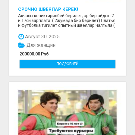
СРОЧНО ШВЕЯЛАР КЕРЕК!
Акчасы кечиктирилбей берилет, ар бир айдын 2
и 17си зарплата. ( 2жумада бир берилет) Платья
и футболка тигилет опытный швеялар чалгыла (
уйр...
Август 30, 2025
Для женщин
200000.00 Руб
ПОДРОБНЕЙ