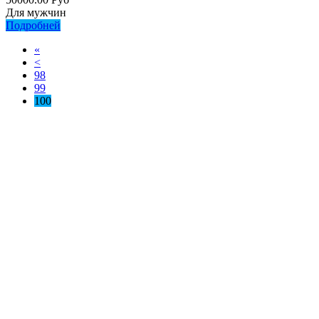
Для мужчин
Подробней
«
<
98
99
100