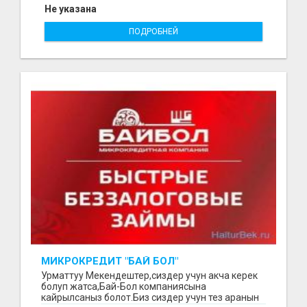
Не указана
ПОДРОБНЕЙ
МИКРОКРЕДИТ "БАЙ БОЛ"
Урматтуу Мекендештер,сиздер учун акча керек
болуп жатса,Бай-Бол компаниясына
кайрылсаныз болот.Биз сиздер учун тез аранын