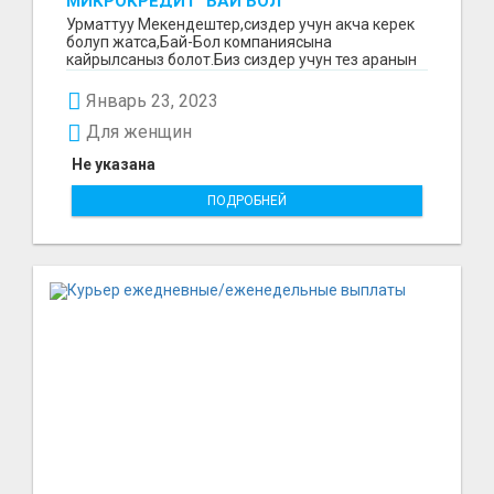
МИКРОКРЕДИТ "БАЙ БОЛ"
Урматтуу Мекендештер,сиздер учун акча керек
болуп жатса,Бай-Бол компаниясына
кайрылсаныз болот.Биз сиздер учун тез аранын
ичинде 15000минден...
Январь 23, 2023
Для женщин
Не указана
ПОДРОБНЕЙ