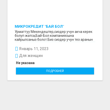
МИКРОКРЕДИТ "БАЙ БОЛ"
Урматтуу Мекендештер,сиздер учун акча керек
болуп жатса,Бай-Бол компаниясына
кайрылсаныз болот.Биз сиздер учун тез аранын
ичинде 15000минден...
Январь 11, 2023
Для женщин
Не указана
ПОДРОБНЕЙ