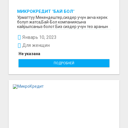
МИКРОКРЕДИТ "БАЙ БОЛ"
Урматтуу Мекендештер,сиздер учун акча керек
болуп жатса,Бай-Бол компаниясына
кайрылсаныз болот.Биз сиздер учун тез аранын
ичинде 15000минден...
Январь 10, 2023
Для женщин
Не указана
ПОДРОБНЕЙ