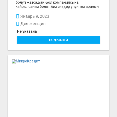
болуп жатса,Бай-Бол компаниясына
кайрылсаныз болот.Биз сиздер учун тез аранын
ичинде 15000минден...
Январь 9, 2023
Для женщин
Не указана
ПОДРОБНЕЙ