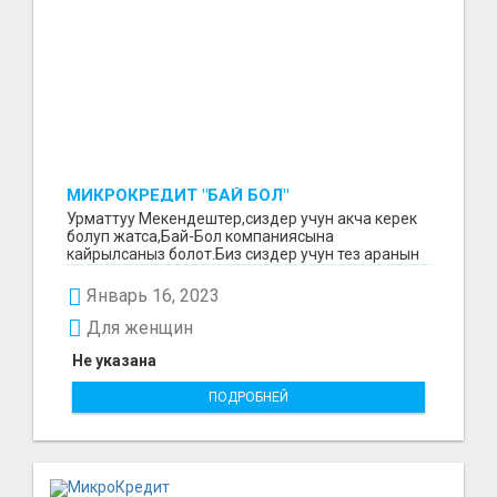
МИКРОКРЕДИТ "БАЙ БОЛ"
Урматтуу Мекендештер,сиздер учун акча керек
болуп жатса,Бай-Бол компаниясына
кайрылсаныз болот.Биз сиздер учун тез аранын
ичинде 15000минден...
Январь 16, 2023
Для женщин
Не указана
ПОДРОБНЕЙ