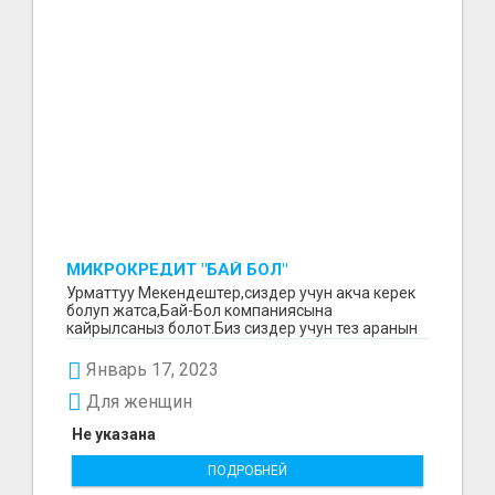
МИКРОКРЕДИТ "БАЙ БОЛ"
Урматтуу Мекендештер,сиздер учун акча керек
болуп жатса,Бай-Бол компаниясына
кайрылсаныз болот.Биз сиздер учун тез аранын
ичинде 15000минден...
Январь 17, 2023
Для женщин
Не указана
ПОДРОБНЕЙ