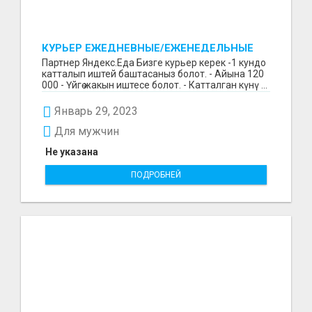
КУРЬЕР ЕЖЕДНЕВНЫЕ/ЕЖЕНЕДЕЛЬНЫЕ
ВЫПЛАТЫ
Партнер Яндекс.Еда Бизге курьер керек -1 кундо
катталып иштей баштасаныз болот. - Айына 120
000 - Үйгө жакын иштесе болот. - Катталган күнү ...
Январь 29, 2023
Для мужчин
Не указана
ПОДРОБНЕЙ