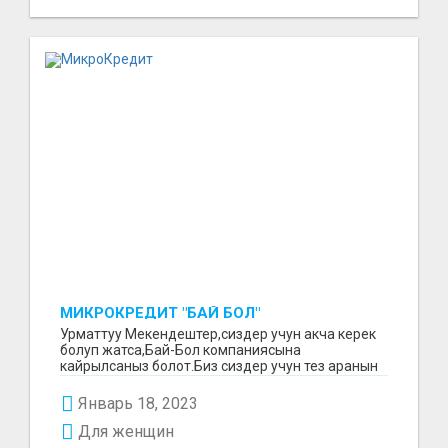
МИКРОКРЕДИТ "БАЙ БОЛ"
Урматтуу Мекендештер,сиздер учун акча керек
болуп жатса,Бай-Бол компаниясына
кайрылсаныз болот.Биз сиздер учун тез аранын
ичинде 15000минден...
Январь 18, 2023
Для женщин