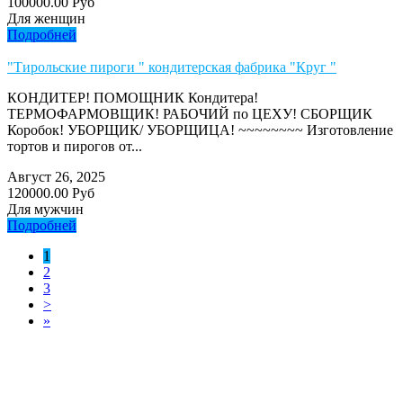
100000.00 Руб
Для женщин
Подробней
"Тирольские пироги " кондитерская фабрика "Круг "
КОНДИТЕР! ПОМОЩНИК Кондитера!
ТЕРМОФАРМОВЩИК! РАБОЧИЙ по ЦЕХУ! СБОРЩИК
Коробок! УБОРЩИК/ УБОРЩИЦА! ~~~~~~~~ Изготовление
тортов и пирогов от...
Август 26, 2025
120000.00 Руб
Для мужчин
Подробней
1
2
3
>
»