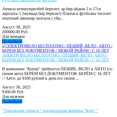
Акчасы кечиктирилбей берилет, ар бир айдын 2 и 17си
зарплата. ( 2жумада бир берилет) Платья и футболка тигилет
опытный швеялар чалгыла ( уйр...
Август 30, 2025
200000.00 Руб
Для женщин
Подробней
ЭЛЕКТРОВЕЛО БЕСПЛАТНО / ПЕШИЙ, ВЕЛО, АВТО /
БЕРЕМ БЕЗ ДОКУМЕНТОВ / ЛЮБОЙ РАЙОН / С 16 ЛЕТ
В компанию "Купер" требуются ПЕШИЕ, ВЕЛО и АВТО (со
своим авто) БЕРЁМ БЕЗ ДОКУМЕНТОВ. БЕРЁМ С 16 ЛЕТ
✅Авто: до 9100 рублей в день (со своим ...
Август 30, 2025
9300.00 Руб
Для мужчин
Подробней
"Тирольские пироги " кондитерская фабрика "Круг "