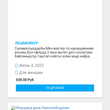
ЛЕШМЕЙКЕР
Саламатсыздарбы Мен мастер по наращиванию
ресниц Бул сферда 2 жыл иштеп ден соолугума
байланыштуу таштап койгон элем азыр кайра
баштадым маг...
Июнь 4, 2025
Для женщин
500.00 Руб
ПОДРОБНЕЙ