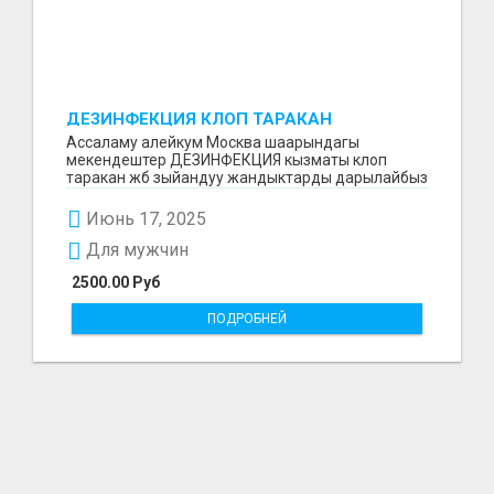
ДЕЗИНФЕКЦИЯ КЛОП ТАРАКАН
ДАРЫЛАЙБЫЗ
Ассаламу алейкум Москва шаарындагы
мекендештер ДЕЗИНФЕКЦИЯ кызматы клоп
таракан жб зыйандуу жандыктарды дарылайбыз
жумушубузга 6 ай гарантия...
Июнь 17, 2025
Для мужчин
2500.00 Руб
ПОДРОБНЕЙ