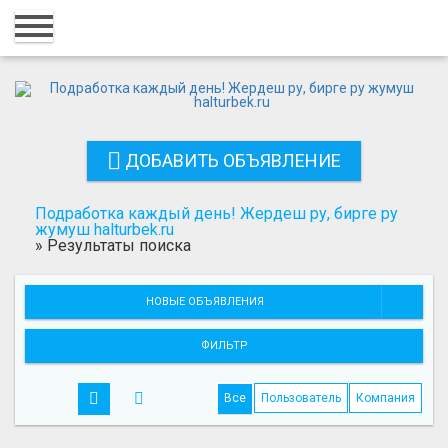
Главная
Вход
Регистрация
ДОБАВИТЬ ОБЪЯВЛЕНИЕ
Контакты
Добавить объявление
Подработка каждый день! Жердеш ру, бирге ру
жумуш halturbek.ru
»
Результаты поиска
Поиск
НОВЫЕ ОБЪЯВЛЕНИЯ
ФИЛЬТР
Все
Пользователь
Компания