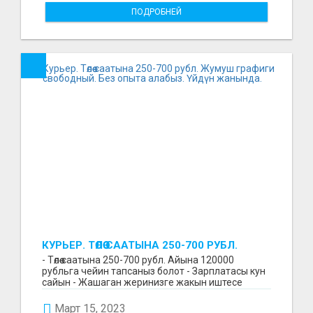
ПОДРОБНЕЙ
КУРЬЕР. ТӨЛӨӨ СААТЫНА 250-700 РУБЛ.
ЖУМУШ ГРАФИГИ СВОБОДНЫЙ. БЕЗ
- Төлөө саатына 250-700 рубл. Айына 120000
ОПЫТА АЛАБЫЗ. ҮЙДҮН ЖАНЫНДА.
рубльга чейин тапсаныз болот - Зарплатасы кун
сайын - Жашаган жеринизге жакын иштесе
болот - Беке...
Март 15, 2023