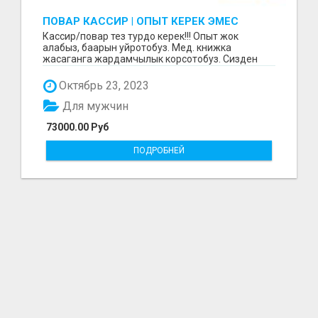
ПОВАР КАССИР | ОПЫТ КЕРЕК ЭМЕС
Кассир/повар тез турдо керек!!! Опыт жок
алабыз, баарын уйротобуз. Мед. книжка
жасаганга жардамчылык корсотобуз. Сизден
ишке конул эле керек...
Октябрь 23, 2023
Для мужчин
73000.00 Руб
ПОДРОБНЕЙ