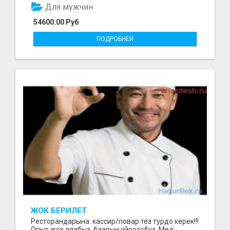
Для мужчин
54600.00 Руб
ПОДРОБНЕЙ
ЖОК БЕРИЛЕТ
Ресторандарына: кассир/повар тез турдо керек!!!
Опыт жок алабыз, баарын уйротобуз. Мед.