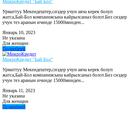
МикроКредит "Бай Бол"
Урматтуу Мекендештер,сиздер учун акча керек болуп
жатса,Бай-Бол компаниясына кайрылсаныз болот.Биз сиздер
учун тез аранын ичинде 15000минден...
Январь 10, 2023
Не указана
Для женщин
Подробней
МикроКредит "Бай Бол"
Урматтуу Мекендештер,сиздер учун акча керек болуп
жатса,Бай-Бол компаниясына кайрылсаныз болот.Биз сиздер
учун тез аранын ичинде 15000минден...
Январь 11, 2023
Не указана
Для женщин
Подробней