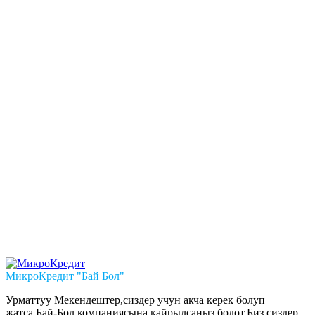
МикроКредит "Бай Бол"
Урматтуу Мекендештер,сиздер учун акча керек болуп
жатса,Бай-Бол компаниясына кайрылсаныз болот.Биз сиздер