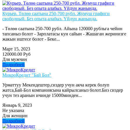
Курьер. Төлөө саатына 250-700 рубл. Жумуш графиги
свободный. Без опыта алабыз. Үйдүн жанында.
- Төлөө саатына 250-700 рубл. Айына 120000 рубльга чейин
тапсаныз болот - Зарплатасы кун сайын - Жашаган жеринизге
жакын иштесе болот - Беке...
Март 15, 2023
120000.00 Руб
Для мужчин
Подробней
МикроКредит "Бай Бол"
Урматтуу Мекендештер,сиздер учун акча керек болуп
жатса,Бай-Бол компаниясына кайрылсаныз болот.Биз сиздер
учун тез аранын ичинде 15000минден...
Январь 9, 2023
Не указана
Для женщин
Подробней