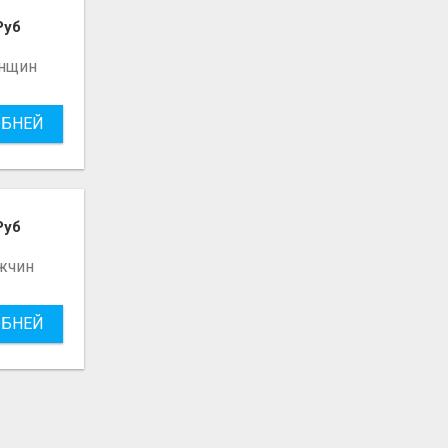
Руб
нщин
БНЕЙ
Руб
жчин
БНЕЙ