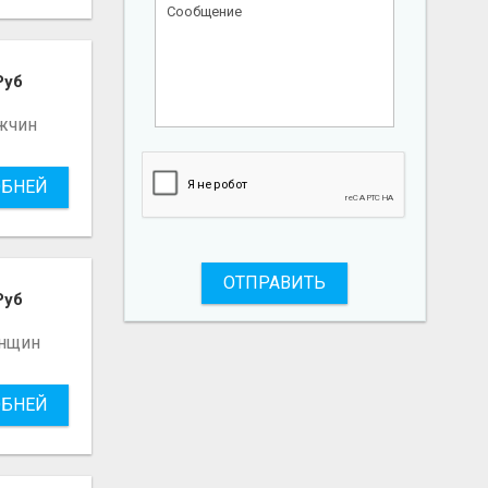
Руб
жчин
БНЕЙ
ОТПРАВИТЬ
Руб
нщин
БНЕЙ