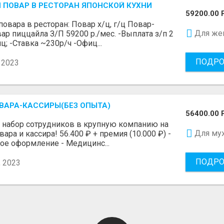
 ПОВАР В РЕСТОРАН ЯПОНСКОЙ КУХНИ
59200.00 
повара в ресторан: Повар х/ц, г/ц Повар-
Для же
ар пиццайла З/П 59200 р./мес. -Выплата з/п 2
ц; -Ставка ~230р/ч -Офиц...
ПОДРО
 2023
ВАРА-КАССИРЫ(БЕЗ ОПЫТА)
56400.00 
 набор сотрудников в крупную компанию на
Для му
ара и кассира! 56.400 ₽ + премия (10.000 ₽) -
е оформление - Медицинс...
ПОДРО
 2023