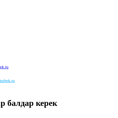
urbek.ru
р балдар керек