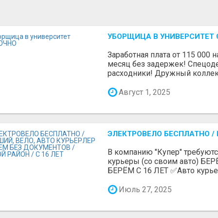
УБОРЩИЦА В УНИВЕРСИТЕТ
Зaрaбoтнaя платa от 115 000 н
меcяц бeз задержек! Cпeцoд
рacxoдники! Дpужный коллект
Август 1, 2025
ЭЛЕКТРОВЕЛО БЕСПЛАТНО / П
В компанию "Купер" требуют
курьеры (со своим авто) Б
БЕРЁМ С 16 ЛЕТ ✅Авто курьеры
Июль 27, 2025