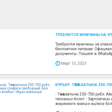
ТРЕБУЮТСЯ МУЖЧИНЫ НА У
Требуются мужчины на упаковк
бесплатное питание. Официа
документы. Пишите в WhatsA
Март 15, 2023
КУРЬЕР. ТӨЛӨӨ СААТЫНА 250
- Төлөө саатына 250-700 рубл. 
тапсаныз болот - Зарплатасы
жеринизге жакын иштесе болот