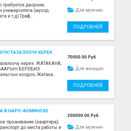
о требуется дворник.
Для мужчин
 университета (мусор,
а и т.д) Граф...
ПОДРОБНЕЙ
ОЧУ/ТАЗАЛООЧУ КЕРЕК
70000.00 Руб
тазалоочу керек: ЖАТАКАНА,
Для женщин
 БААРЫН БЕРЕБИЗ
алыгын колдоо; Жатака...
ПОДРОБНЕЙ
А В НАРО-ФОМИНСКЕ
200000.00 Руб
ое проживание (квартира);
Для мужчин
анспорт до места работы и