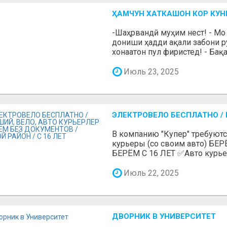
ҲАМЧУН ХАТКАШОН КОР КУНЕ
-Шаҳрвандӣ муҳим нест! - Мо
дониши ҳадди ақали забони р
хонаатон пул фиристед! - Бақа
Июль 23, 2025
ЭЛЕКТРОВЕЛО БЕСПЛАТНО / П
В компанию "Купер" требуют
курьеры (со своим авто) Б
БЕРЁМ С 16 ЛЕТ ✅Авто курьеры
Июль 22, 2025
ДВОРНИК В УНИВЕРСИТЕТ