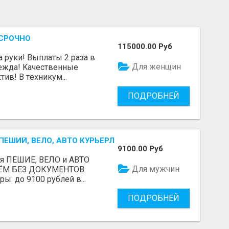
 СРОЧНО
115000.00 Руб
а руки! Выплаты 2 pазa в
Для женщин
eждa! Kaчественныe
ив! В тexникум...
ПОДРОБНЕЙ
ЕШИЙ, ВЕЛО, АВТО КУРЬЕРЛЕР / БЕРЕМ БЕЗ ДОКУМЕНТОВ 
9100.00 Руб
ся ПЕШИЕ, ВЕЛО и АВТО
Для мужчин
ЕРЁМ БЕЗ ДОКУМЕНТОВ.
: до 9100 рублей в...
ПОДРОБНЕЙ