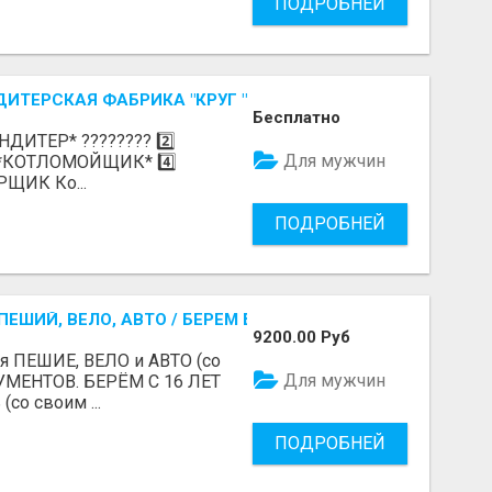
ПОДРОБНЕЙ
ДИТЕРСКАЯ ФАБРИКА "КРУГ "
Бесплатно
️⃣ *КОНДИТЕР* ????‍???? 2️⃣
Для мужчин
 *КОТЛОМОЙЩИК* 4️⃣
РЩИК Ко...
ПОДРОБНЕЙ
ЕШИЙ, ВЕЛО, АВТО / БЕРЕМ БЕЗ ДОКУМЕНТОВ / ЛЮБОЙ РА
9200.00 Руб
я ПЕШИЕ, ВЕЛО и АВТО (со
Для мужчин
УМЕНТОВ. БЕРЁМ С 16 ЛЕТ
(со своим ...
ПОДРОБНЕЙ