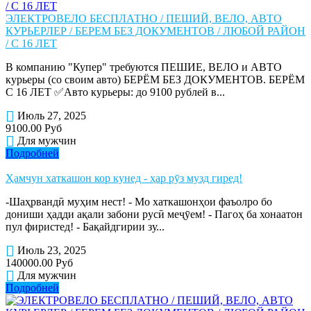
ЭЛЕКТРОВЕЛО БЕСПЛАТНО / ПЕШИЙ, ВЕЛО, АВТО
КУРЬЕРЛЕР / БЕРЕМ БЕЗ ДОКУМЕНТОВ / ЛЮБОЙ РАЙОН
/ С 16 ЛЕТ
В компанию "Купер" требуются ПЕШИЕ, ВЕЛО и АВТО
курьеры (со своим авто) БЕРЁМ БЕЗ ДОКУМЕНТОВ. БЕРЁМ
С 16 ЛЕТ ✅Авто курьеры: до 9100 рублей в...
Июль 27, 2025
9100.00 Руб
Для мужчин
Подробней
Ҳамчун хаткашон кор кунед - ҳар рӯз музд гиред!
-Шаҳрвандӣ муҳим нест! - Мо хаткашонҳои фаъолро бо
дониши ҳадди ақали забони русӣ меҷӯем! - Пагоҳ ба хонаатон
пул фиристед! - Бақайдгирии зу...
Июль 23, 2025
140000.00 Руб
Для мужчин
Подробней